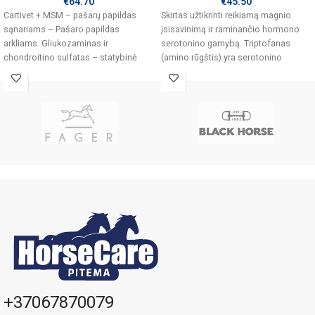
€
64.70
€
45.50
Cartivet + MSM – pašarų papildas
Skirtas užtikrinti reikiamą magnio
sąnariams – Pašaro papildas
įsisavinimą ir raminančio hormono
arkliams. Gliukozaminas ir
serotonino gamybą. Triptofanas
chondroitino sulfatas – statybinė
(amino rūgštis) yra serotonino
medžiaga kremzliniam audiniui.
pirmtakas. Vitaminai B palaiko sveiką
+37067870079