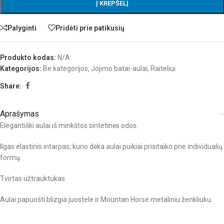
Į KREPŠELĮ
Palyginti
Pridėti prie patikusių
Produkto kodas:
N/A
Kategorijos:
Be kategorijos
,
Jojimo batai-aulai
,
Raiteliui
Share:
Aprašymas
Elegantiški aulai iš minkštos sintetinės odos.
Ilgas elastinis intarpas, kurio dėka aulai puikiai prisitaiko prie individualių
formų.
Tvirtas užtrauktukas.
Aulai papuošti blizgia juostele ir Mountan Horse metaliniu ženkliuku.