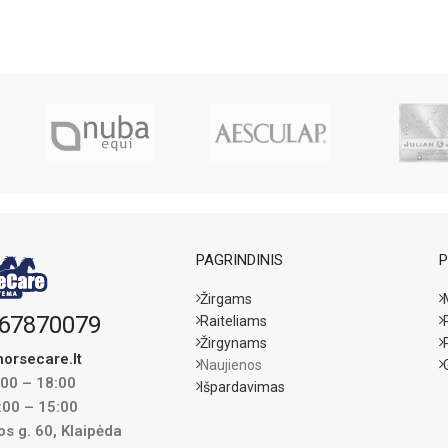
PAGRINDINIS
P
Žirgams
67870079
Raiteliams
Žirgynams
orsecare.lt
Naujienos
:00 – 18:00
Išpardavimas
:00 – 15:00
s g. 60, Klaipėda