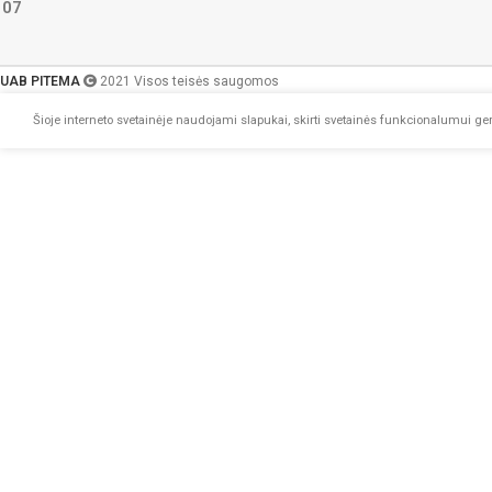
107
UAB PITEMA
2021 Visos teisės saugomos
Šioje interneto svetainėje naudojami slapukai, skirti svetainės funkcionalumui geri