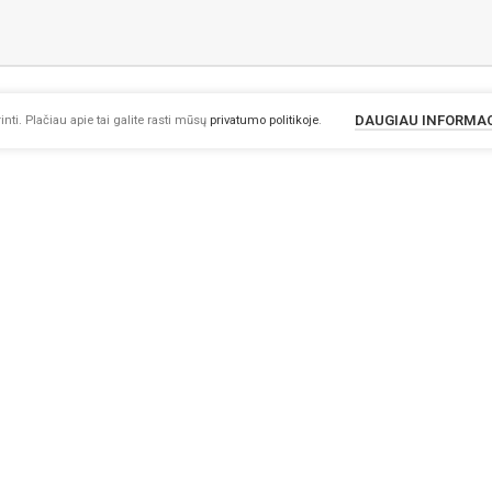
DAUGIAU INFORMA
nti. Plačiau apie tai galite rasti mūsų
privatumo politikoje
.