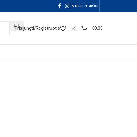
NAUJIENLAIŠKIS
Prisijungti/Registruotis
€
0.00