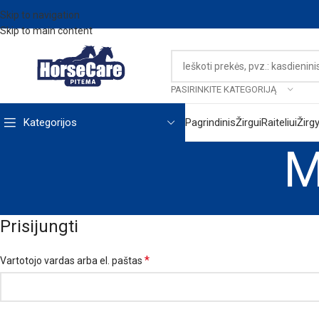
Skip to navigation
Skip to main content
PASIRINKITE KATEGORIJĄ
Kategorijos
Pagrindinis
Žirgui
Raiteliui
Žirg
M
Prisijungti
*
Vartotojo vardas arba el. paštas