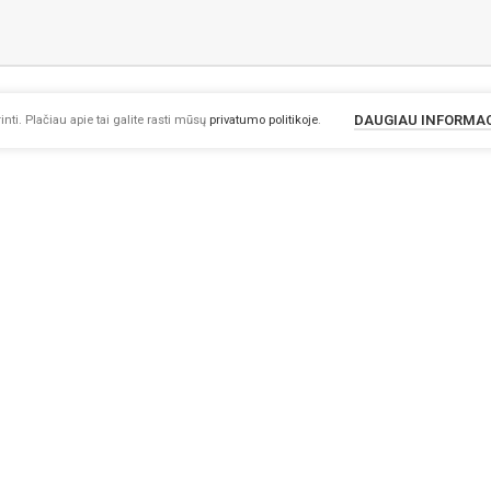
DAUGIAU INFORMA
nti. Plačiau apie tai galite rasti mūsų
privatumo politikoje
.