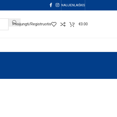
NAUJIENLAIŠKIS
Prisijungti/Registruotis
€
0.00