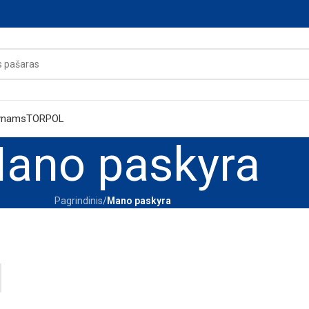
ynams
TORPOL
ano paskyra
Pagrindinis
/
Mano paskyra