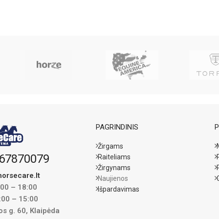
PAGRINDINIS
P
Žirgams
67870079
Raiteliams
Žirgynams
orsecare.lt
Naujienos
:00 – 18:00
Išpardavimas
:00 – 15:00
s g. 60, Klaipėda