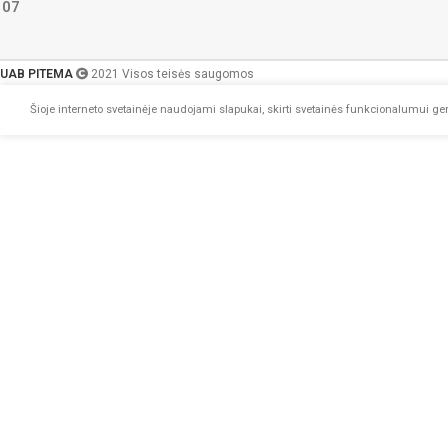
107
UAB PITEMA
2021 Visos teisės saugomos
Šioje interneto svetainėje naudojami slapukai, skirti svetainės funkcionalumui geri