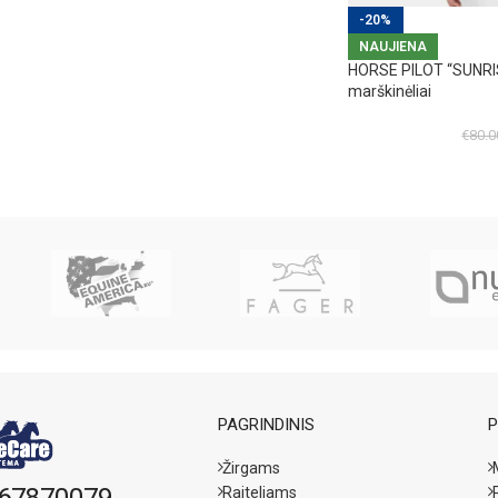
-20%
NAUJIENA
HORSE PILOT “SUNRIS
marškinėliai
€
80.0
PAGRINDINIS
P
Žirgams
67870079
Raiteliams