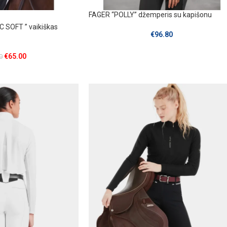
FAGER “POLLY” džemperis su kapišonu
 SOFT ” vaikiškas
€
96.80
€
65.00
0