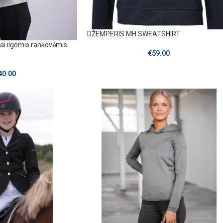
DŽEMPERIS MH SWEATSHIRT
iai ilgomis rankovėmis
€
59.00
40.00