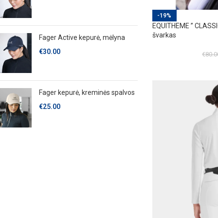
-19%
EQUITHEME ” CLASSIC
švarkas
Fager Active kepurė, mėlyna
€
30.00
€
80.0
Fager kepurė, kreminės spalvos
€
25.00