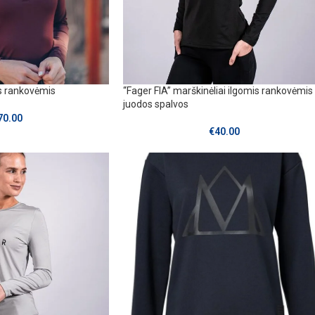
s rankovėmis
“Fager FIA” marškinėliai ilgomis rankovėmis
juodos spalvos
70.00
€
40.00