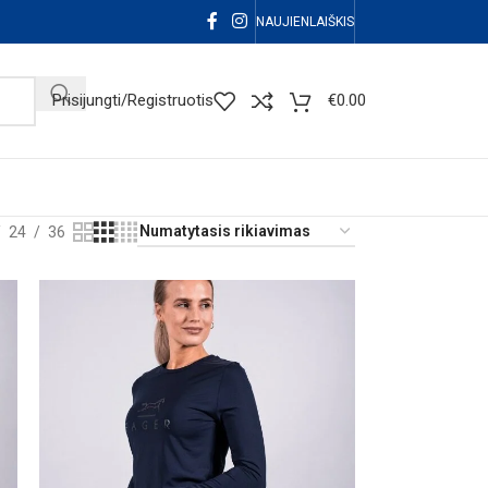
NAUJIENLAIŠKIS
Prisijungti/Registruotis
€
0.00
24
36