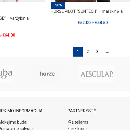
-20%
HORSE PILOT “SUNTECH” – marškinėliai
E” – varžybiniai
€
52.00
–
€
58.50
€
64.00
0
1
2
3
→
IRKIMO INFORMACIJA
PARTNERYSTĖ
Mokėjimo būdai
Raiteliams
Pristatymo sąlygos
Tiekėjams