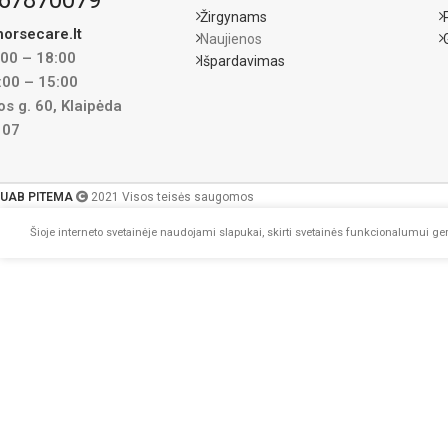
Žirgynams
orsecare.lt
Naujienos
:00 – 18:00
Išpardavimas
:00 – 15:00
s g. 60, Klaipėda
107
UAB PITEMA
2021 Visos teisės saugomos
Šioje interneto svetainėje naudojami slapukai, skirti svetainės funkcionalumui geri