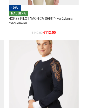
-20%
NAUJIENA
HORSE PILOT “MONICA SHIRT”- varžybiniai
marškinėliai
€
112.00
€
140.00