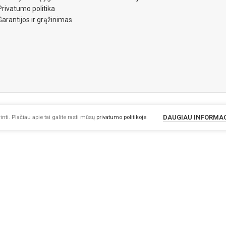
Privatumo politika
Garantijos ir grąžinimas
DAUGIAU INFORMA
nti. Plačiau apie tai galite rasti mūsų
privatumo politikoje
.