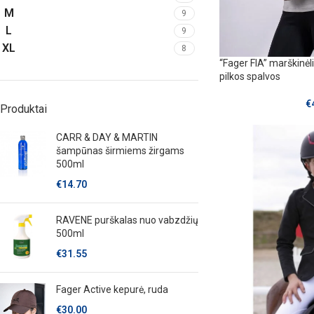
M
9
L
9
XL
8
“Fager FIA” marškinėl
pilkos spalvos
€
Produktai
CARR & DAY & MARTIN
šampūnas širmiems žirgams
500ml
€
14.70
RAVENE purškalas nuo vabzdžių
500ml
€
31.55
Fager Active kepurė, ruda
€
30.00