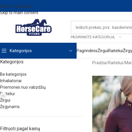
Skip to navigation
Skip to main content
PASIRINKITE KATEGORIJĄ
Kategorijos
Pagrindinis
Žirgui
Raiteliui
Žirg
Kategorijos
Pradžia
/
Raiteliui
/
Marš
Be kategorijos
Inhaliatoriai
Priemonės nuo vabzdžių
Raiteliui
Žirgui
Žirgynams
Filtruoti pagal kainą