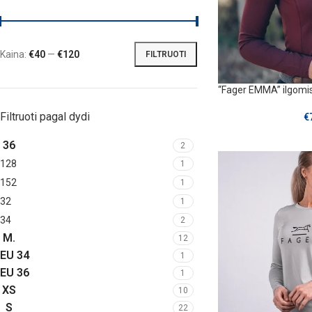
Kaina:
€40
—
€120
FILTRUOTI
“Fager EMMA” ilgomi
Filtruoti pagal dydi
€
36
2
128
1
152
1
32
1
34
2
M.
12
EU 34
1
EU 36
1
XS
10
S
22