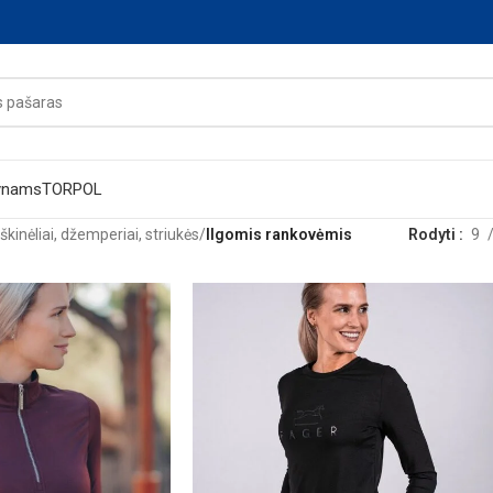
ynams
TORPOL
kinėliai, džemperiai, striukės
/
Ilgomis rankovėmis
Rodyti
9