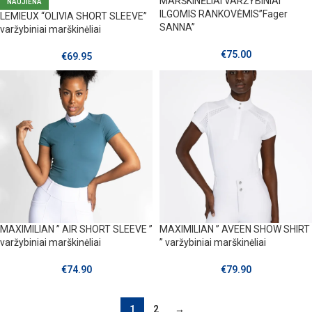
MARŠKINĖLIAI VARŽYBINIAI
NAUJIENA
ILGOMIS RANKOVĖMIS”Fager
LEMIEUX “OLIVIA SHORT SLEEVE”
SANNA”
varžybiniai marškinėliai
€
75.00
€
69.95
MAXIMILIAN ” AIR SHORT SLEEVE ”
MAXIMILIAN ” AVEEN SHOW SHIRT
varžybiniai marškinėliai
” varžybiniai marškinėliai
€
74.90
€
79.90
1
2
→