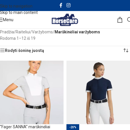
Skip to navigation
Skip to main content
Menu
Pradžia
/
Raiteliui
/
Varžyboms
/
Marškinėliai varžyboms
Rodoma 1–12 iš 19
Rodyti šoninę juostą
“Fager SANNA” marškinėliai
-20%