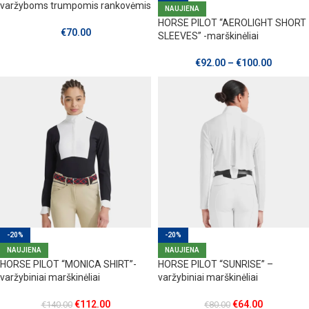
varžyboms trumpomis rankovėmis
NAUJIENA
HORSE PILOT “AEROLIGHT SHORT
€
70.00
SLEEVES” -marškinėliai
€
92.00
–
€
100.00
-20%
-20%
NAUJIENA
NAUJIENA
HORSE PILOT “MONICA SHIRT”-
HORSE PILOT “SUNRISE” –
varžybiniai marškinėliai
varžybiniai marškinėliai
€
112.00
€
64.00
€
140.00
€
80.00