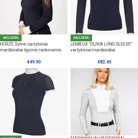
NAUJIENA
NAUJIENA
HORZE Sylvie varžybiniai
LEMIEUX “OLIVIA LONG SLEEVE”
marškinėliai ilgomis rankovėmis
varžybiniai marškinėliai
€
49.90
€
82.45