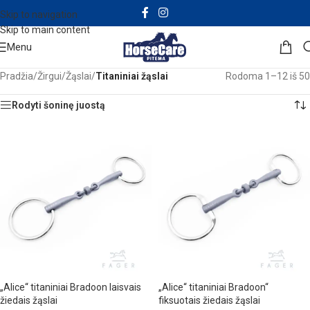
Skip to navigation
Skip to main content
Menu
Pradžia
/
Žirgui
/
Žąslai
/
Titaniniai žąslai
Rodoma 1–12 iš 50
Rodyti šoninę juostą
„Alice“ titaniniai Bradoon laisvais
„Alice“ titaniniai Bradoon“
žiedais žąslai
fiksuotais žiedais žąslai