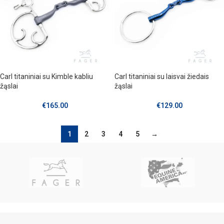
Carl titaniniai su Kimble kabliu
Carl titaniniai su laisvai žiedais
žąslai
žąslai
€
165.00
€
129.00
1
2
3
4
5
→