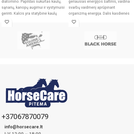
diatomino. Papildas sukurtas kaulų,
geriausias energijos šaltinis, vaidina
sąnarių, kanopų augimui ir vystymuisi
svarbų vaidmenį aprūpinant
gerinti. Kalcis yra statybinė kaulų
organizmą energija. Dalis kasdienės
energijos reikalingos žirgams gali būti
+37067870079
info@horsecare.lt
I-V 12:00 – 18:00