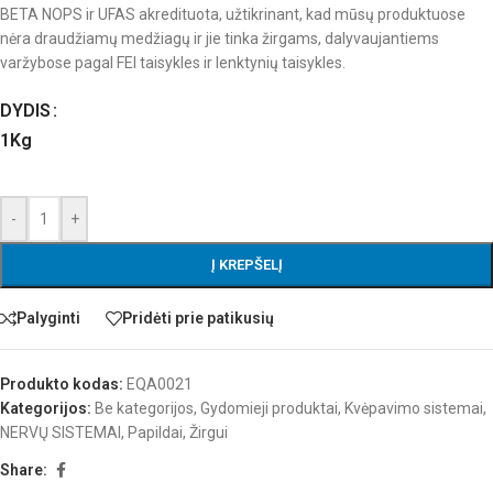
BETA NOPS ir UFAS akredituota, užtikrinant, kad mūsų produktuose
nėra draudžiamų medžiagų ir jie tinka žirgams, dalyvaujantiems
varžybose pagal FEI taisykles ir lenktynių taisykles.
DYDIS
1Kg
-
+
Į KREPŠELĮ
Palyginti
Pridėti prie patikusių
Produkto kodas:
EQA0021
Kategorijos:
Be kategorijos
,
Gydomieji produktai
,
Kvėpavimo sistemai
,
NERVŲ SISTEMAI
,
Papildai
,
Žirgui
Share: