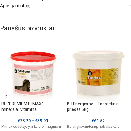
Apie gamintoją
Panašūs produktai
BH “PREMIUM PIIMAX” –
BH Energiarae – Energetinis
mineralai, vitaminai
priedas 6Kg
€
23.20
–
€
39.90
€
61.52
Piimax sudėtyje yra kalcio, magnio ir
Be angliavandenių, riebalai, kaip