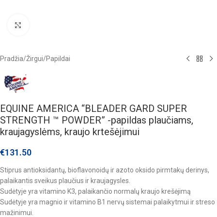
Click to enlarge
Pradžia
/
Žirgui
/
Papildai
EQUINE AMERICA “BLEADER GARD SUPER
STRENGTH ™ POWDER” -papildas plaučiams,
kraujagyslėms, kraujo krtešėjimui
€
131.50
Stiprus antioksidantų, bioflavonoidų ir azoto oksido pirmtakų derinys,
palaikantis sveikus plaučius ir kraujagysles.
Sudėtyje yra vitamino K3, palaikančio normalų kraujo krešėjimą
Sudėtyje yra magnio ir vitamino B1 nervų sistemai palaikytmui ir streso
mažinimui.