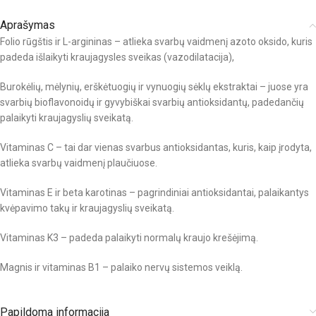
Aprašymas
Folio rūgštis ir L-argininas – atlieka svarbų vaidmenį azoto oksido, kuris
padeda išlaikyti kraujagysles sveikas (vazodilatacija),
Burokėlių, mėlynių, erškėtuogių ir vynuogių sėklų ekstraktai – juose yra
svarbių bioflavonoidų ir gyvybiškai svarbių antioksidantų, padedančių
palaikyti kraujagyslių sveikatą.
Vitaminas C – tai dar vienas svarbus antioksidantas, kuris, kaip įrodyta,
atlieka svarbų vaidmenį plaučiuose.
Vitaminas E ir beta karotinas – pagrindiniai antioksidantai, palaikantys
kvėpavimo takų ir kraujagyslių sveikatą.
Vitaminas K3 – padeda palaikyti normalų kraujo krešėjimą.
Magnis ir vitaminas B1 – palaiko nervų sistemos veiklą.
Papildoma informacija