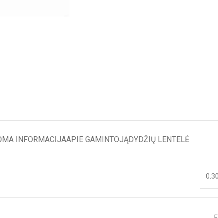
OMA INFORMACIJA
APIE GAMINTOJĄ
DYDŽIŲ LENTELĖ
0.3
F