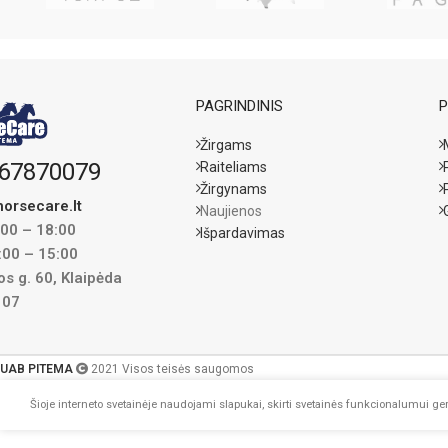
PAGRINDINIS
P
Žirgams
67870079
Raiteliams
Žirgynams
orsecare.lt
Naujienos
:00 – 18:00
Išpardavimas
:00 – 15:00
s g. 60, Klaipėda
107
UAB PITEMA
2021 Visos teisės saugomos
Šioje interneto svetainėje naudojami slapukai, skirti svetainės funkcionalumui geri