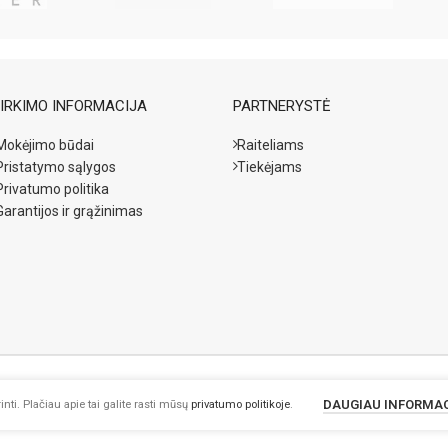
IRKIMO INFORMACIJA
PARTNERYSTĖ
Mokėjimo būdai
Raiteliams
Pristatymo sąlygos
Tiekėjams
Privatumo politika
Garantijos ir grąžinimas
DAUGIAU INFORMA
nti. Plačiau apie tai galite rasti mūsų
privatumo politikoje
.