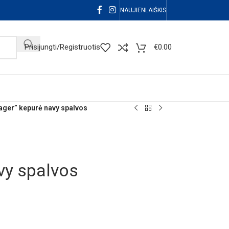
NAUJIENLAIŠKIS
Prisijungti/Registruotis
€
0.00
ager” kepurė navy spalvos
vy spalvos