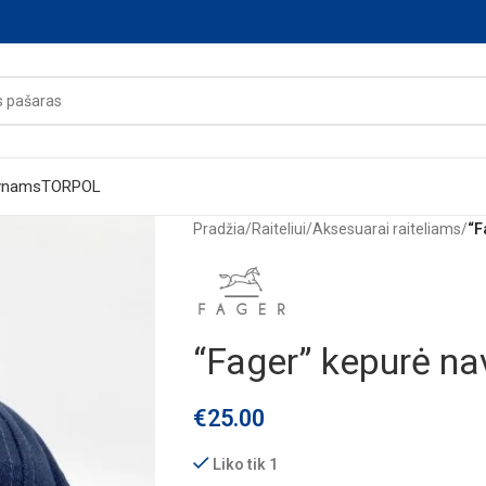
ynams
TORPOL
Pradžia
/
Raiteliui
/
Aksesuarai raiteliams
/
“F
“Fager” kepurė na
€
25.00
Liko tik 1