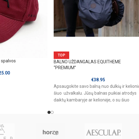
TOP
 spalvos
BALNO UŽDANGALAS EQUITHEME
“PREMIUM”
25.00
€
38.95
Apsaugokite savo balną nuo dulkių ir kelioni
šiuo užvalkalu. Jūsų balnas puikiai atrodys
daiktų kambaryje ar kelionėje, o su šiuo