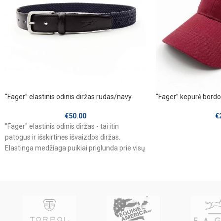
“Fager” elastinis odinis diržas rudas/navy
“Fager” kepurė bordo
€
50.00
€
"Fager" elastinis odinis diržas - tai itin
patogus ir išskirtinės išvaizdos diržas.
Elastinga medžiaga puikiai priglunda prie visų
kūno formų, o minkštos, aukštos kokybės
odos detalės suteikia prabangos.