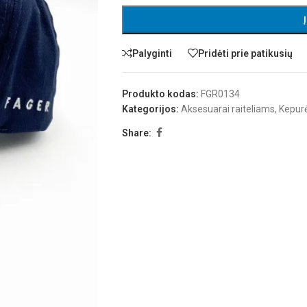
Palyginti
Pridėti prie patikusių
Produkto kodas:
FGR0134
Kategorijos:
Aksesuarai raiteliams
,
Kepur
Share: