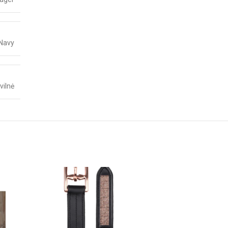
Navy
ilnė