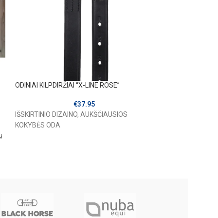
ODINIAI KILPDIRŽIAI “X-LINE ROSE”
Pėdų šildymo pag
€
37.95
IŠSKIRTINIO DIZAINO, AUKŠČIAUSIOS
Mažos pagalvėlės 
KOKYBĖS ODA
paspaudžiate ir s
ų
judinate batus. Pui
šilumą 5-6 valan