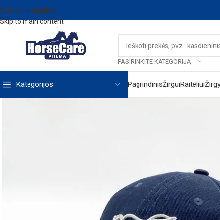
Skip to navigation
Skip to main content
PASIRINKITE KATEGORIJĄ
Kategorijos
Pagrindinis
Žirgui
Raiteliui
Žirg