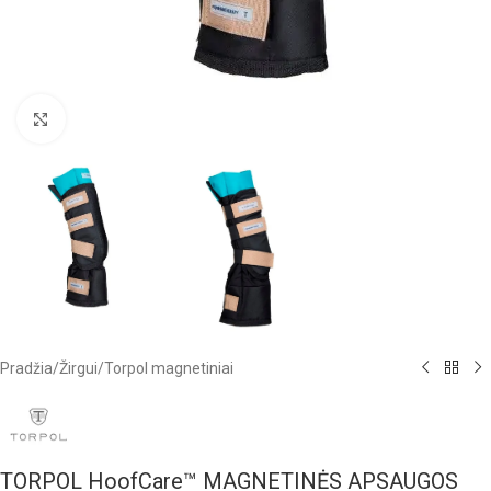
Click to enlarge
Pradžia
/
Žirgui
/
Torpol magnetiniai
TORPOL HoofCare™ MAGNETINĖS APSAUGOS