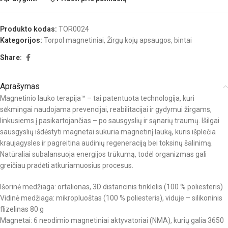
Produkto kodas:
TOR0024
Kategorijos:
Torpol magnetiniai
,
Žirgų kojų apsaugos, bintai
Share:
Aprašymas
Magnetinio lauko terapija™ – tai patentuota technologija, kuri
sėkmingai naudojama prevencijai, reabilitacijai ir gydymui žirgams,
linkusiems į pasikartojančias – po sausgyslių ir sąnarių traumų. Išilgai
sausgyslių išdėstyti magnetai sukuria magnetinį lauką, kuris išplečia
kraujagysles ir pagreitina audinių regeneraciją bei toksinų šalinimą.
Natūraliai subalansuoja energijos trūkumą, todėl organizmas gali
greičiau pradėti atkuriamuosius procesus.
Išorinė medžiaga: ortalionas, 3D distancinis tinklelis (100 % poliesteris)
Vidinė medžiaga: mikropluoštas (100 % poliesteris), viduje – silikoninis
flizelinas 80 g
Magnetai: 6 neodimio magnetiniai aktyvatoriai (NMA), kurių galia 3650