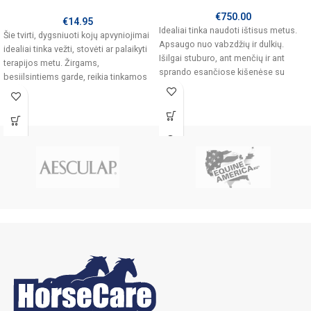
€
750.00
€
14.95
Idealiai tinka naudoti ištisus metus.
Šie tvirti, dygsniuoti kojų apvyniojimai
Apsaugo nuo vabzdžių ir dulkių.
idealiai tinka vežti, stovėti ar palaikyti
Išilgai stuburo, ant menčių ir ant
terapijos metu. Žirgams,
sprando esančiose kišenėse su
besiilsintiems garde, reikia tinkamos
atramos, o