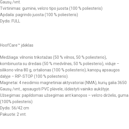
Gausų /vnt.
Tvirtinimas: guminė, velcro tipo juosta (100 % poliesteris)
Apdaila: pagrindo juosta (100 % poliesteris)
Dydis: FULL
HoofCare™ įdėklas
Medžiaga: vilnonis trikotažas (50 % vilnos, 50 % poliesterio),
kombinuota su dredais (50 % medvilnės, 50 % poliesterio), viduje –
silikono vilna 80 g, ortalionas (100 % poliesterio); kanopų apsaugos
dalyje – RIP-STOP (100 % poliesterio).
Magnetai: 4 neodimio magnetiniai aktyvatoriai (NMA), kurių galia 3650
Gausų /vnt., apsaugoti PVC plėvele, išdėstyti vainiko aukštyje.
Užsegimas: papildomas užsegimas ant kanopos – velcro dirželis, guma
(100% poliesteris)
Dydis: 56/42 cm
Pakuotė: 2 vnt.