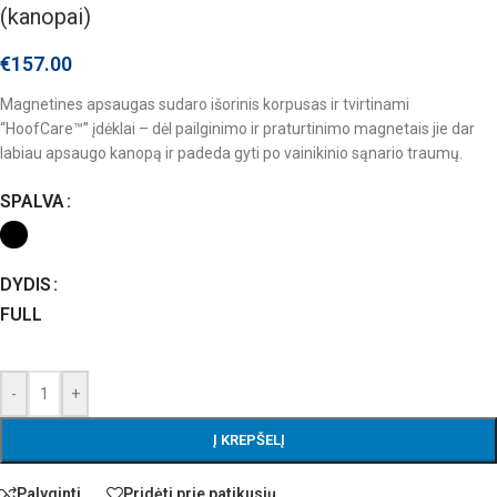
(kanopai)
€
157.00
Magnetines apsaugas sudaro išorinis korpusas ir tvirtinami
“HoofCare™” įdėklai – dėl pailginimo ir praturtinimo magnetais jie dar
labiau apsaugo kanopą ir padeda gyti po vainikinio sąnario traumų.
SPALVA
DYDIS
FULL
-
+
Į KREPŠELĮ
Palyginti
Pridėti prie patikusių