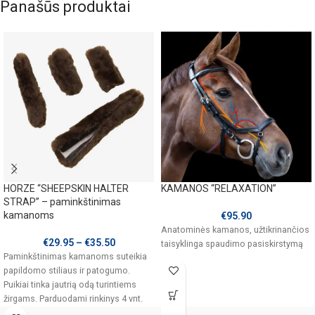
Panašūs produktai
HORZE “SHEEPSKIN HALTER
KAMANOS “RELAXATION”
STRAP” – paminkštinimas
kamanoms
€
95.90
Anatominės kamanos, užtikrinančios
€
29.95
–
€
35.50
taisyklinga spaudimo pasiskirstymą
Paminkštinimas kamanoms suteikia
papildomo stiliaus ir patogumo.
Puikiai tinka jautrią odą turintiems
žirgams. Parduodami rinkinys 4 vnt.