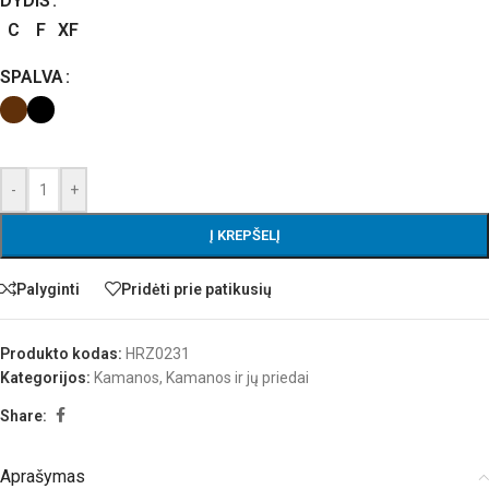
DYDIS
C
F
XF
SPALVA
-
+
Į KREPŠELĮ
Palyginti
Pridėti prie patikusių
Produkto kodas:
HRZ0231
Kategorijos:
Kamanos
,
Kamanos ir jų priedai
Share:
Aprašymas