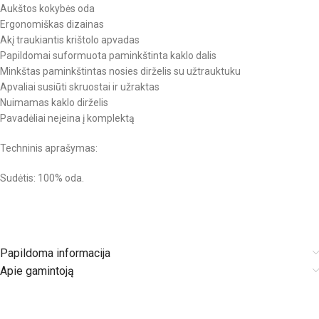
Aukštos kokybės oda
Ergonomiškas dizainas
Akį traukiantis krištolo apvadas
Papildomai suformuota paminkštinta kaklo dalis
Minkštas paminkštintas nosies dirželis su užtrauktuku
Apvaliai susiūti skruostai ir užraktas
Nuimamas kaklo dirželis
Pavadėliai neįeina į komplektą
Techninis aprašymas:
Sudėtis: 100% oda.
Papildoma informacija
Apie gamintoją