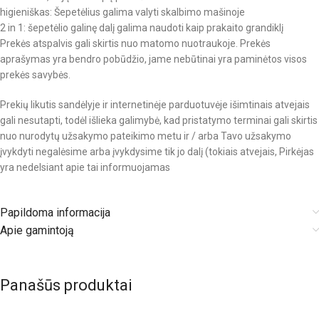
higieniškas: Šepetėlius galima valyti skalbimo mašinoje
2 in 1: šepetėlio galinę dalį galima naudoti kaip prakaito grandiklį
Prekės atspalvis gali skirtis nuo matomo nuotraukoje. Prekės
aprašymas yra bendro pobūdžio, jame nebūtinai yra paminėtos visos
prekės savybės.
Prekių likutis sandėlyje ir internetinėje parduotuvėje išimtinais atvejais
gali nesutapti, todėl išlieka galimybė, kad pristatymo terminai gali skirtis
nuo nurodytų užsakymo pateikimo metu ir / arba Tavo užsakymo
įvykdyti negalėsime arba įvykdysime tik jo dalį (tokiais atvejais, Pirkėjas
yra nedelsiant apie tai informuojamas
Papildoma informacija
Apie gamintoją
Panašūs produktai