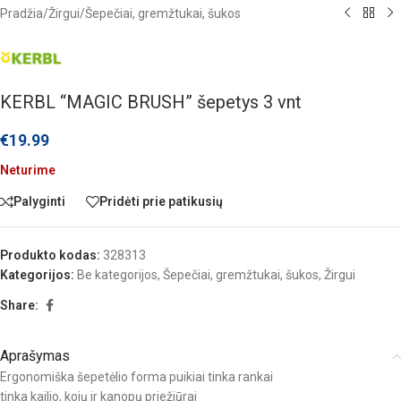
Pradžia
/
Žirgui
/
Šepečiai, gremžtukai, šukos
KERBL “MAGIC BRUSH” šepetys 3 vnt
€
19.99
Neturime
Palyginti
Pridėti prie patikusių
Produkto kodas:
328313
Kategorijos:
Be kategorijos
,
Šepečiai, gremžtukai, šukos
,
Žirgui
Share:
Aprašymas
Ergonomiška šepetėlio forma puikiai tinka rankai
tinka kailio, kojų ir kanopų priežiūrai