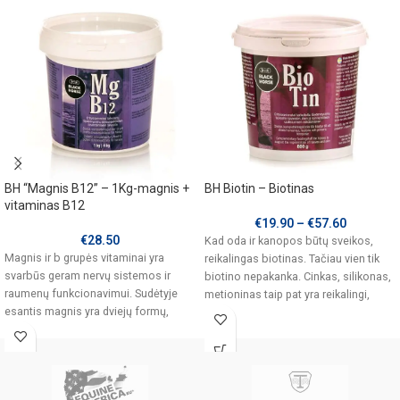
BH “Magnis B12” – 1Kg-magnis +
BH Biotin – Biotinas
vitaminas B12
€
19.90
–
€
57.60
€
28.50
Kad oda ir kanopos būtų sveikos,
Magnis ir b grupės vitaminai yra
reikalingas biotinas. Tačiau vien tik
svarbūs geram nervų sistemos ir
biotino nepakanka. Cinkas, silikonas,
raumenų funkcionavimui. Sudėtyje
metioninas taip pat yra reikalingi,
esantis magnis yra dviejų formų,
oksidas