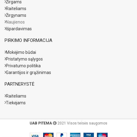
Žirgams
Raiteliams
Žirgynams
Naujienos
Išpardavimas
PIRKIMO INFORMACIJA
Mokėjimo būdai
Pristatymo sąlygos
Privatumo politika
Garantijos ir grąžinimas
PARTNERYSTĖ
Raiteliams
Tiekėjams
UAB PITEMA
2021 Visos teisės saugomos