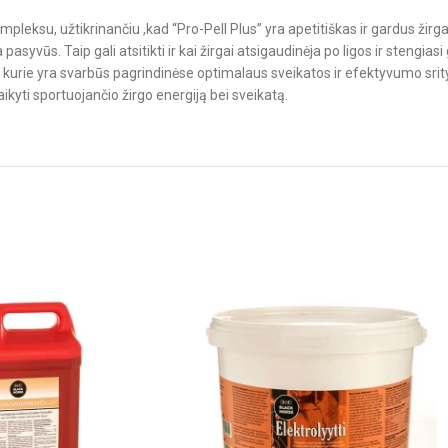
mpleksu, užtikrinančiu ,kad “Pro-Pell Plus” yra apetitiškas ir gardus žir
 pasyvūs. Taip gali atsitikti ir kai žirgai atsigaudinėja po ligos ir stengias
 kurie yra svarbūs pagrindinėse optimalaus sveikatos ir efektyvumo srity
kyti sportuojančio žirgo energiją bei sveikatą.