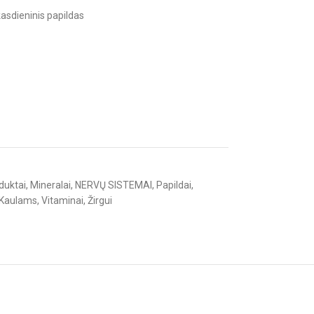
kasdieninis papildas
duktai
,
Mineralai
,
NERVŲ SISTEMAI
,
Papildai
,
Kaulams
,
Vitaminai
,
Žirgui