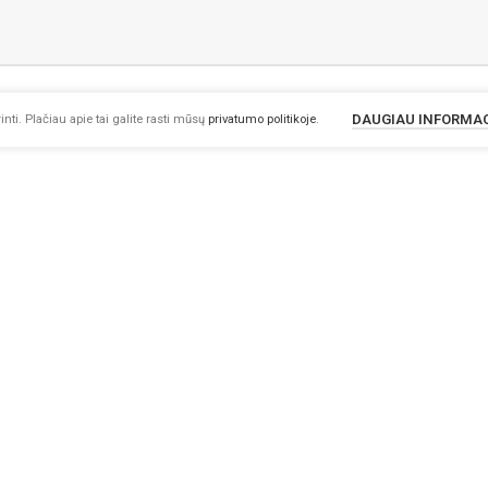
DAUGIAU INFORMA
nti. Plačiau apie tai galite rasti mūsų
privatumo politikoje
.