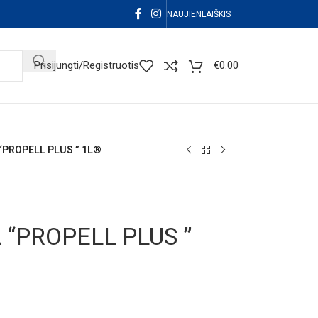
NAUJIENLAIŠKIS
Prisijungti/Registruotis
€
0.00
“PROPELL PLUS ” 1L®
 “PROPELL PLUS ”