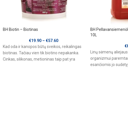
BH Biotin – Biotinas
BH Pellavansiemenölj
10L
€
19.90
–
€
57.60
€
Kad oda ir kanopos būtų sveikos, reikalingas
Linų sėmenų aliejau
biotinas. Tačiau vien tik biotino nepakanka.
organizmui paremtas 
Cinkas, silikonas, metioninas taip pat yra
esančiomis jo sudėtyj
reikalingi,
turtingas alfa-linole
Nesočiosios riebalų