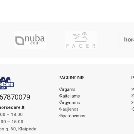
PAGRINDINIS
P
Žirgams
67870079
Raiteliams
Žirgynams
orsecare.lt
Naujienos
:00 – 18:00
Išpardavimas
:00 – 15:00
s g. 60, Klaipėda