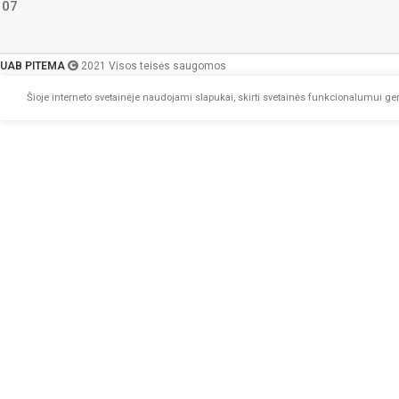
107
UAB PITEMA
2021 Visos teisės saugomos
Šioje interneto svetainėje naudojami slapukai, skirti svetainės funkcionalumui geri