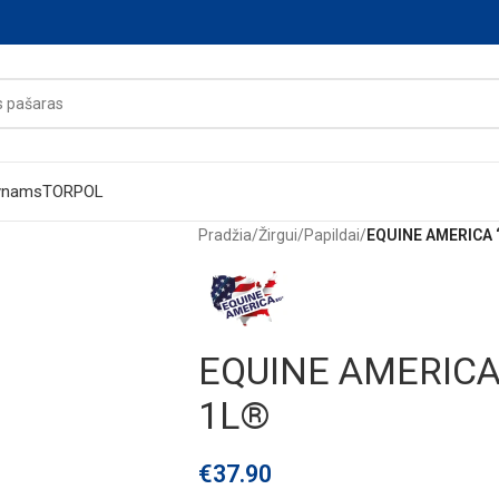
ynams
TORPOL
Pradžia
/
Žirgui
/
Papildai
/
EQUINE AMERICA 
EQUINE AMERICA
1L®
€
37.90