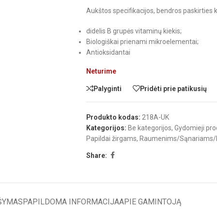
Aukštos specifikacijos, bendros paskirties 
didelis B grupės vitaminų kiekis;
Biologiškai prienami mikroelementai;
Antioksidantai
Neturime
Palyginti
Pridėti prie patikusių
Produkto kodas:
218A-UK
Kategorijos:
Be kategorijos
,
Gydomieji pro
Papildai žirgams
,
Raumenims/Sąnariams/
Share:
ŠYMAS
PAPILDOMA INFORMACIJA
APIE GAMINTOJĄ