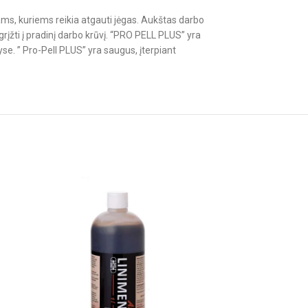
gams, kuriems reikia atgauti jėgas. Aukštas darbo
i grįžti į pradinį darbo krūvį. “PRO PELL PLUS” yra
se. ” Pro-Pell PLUS” yra saugus, įterpiant