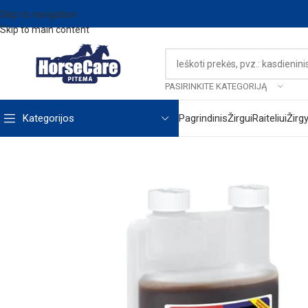
Skip to navigation
Skip to main content
PASIRINKITE KATEGORIJĄ
Kategorijos
Pagrindinis
Žirgui
Raiteliui
Žirg