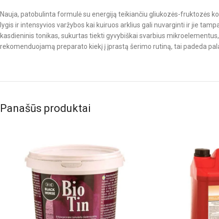
Nauja, patobulinta formulė su energiją teikiančiu gliukozės-fruktozės ko
lygis ir intensyvios varžybos kai kuiruos arklius gali nuvarginti ir jie tampa
kasdieninis tonikas, sukurtas tiekti gyvybiškai svarbius mikroelementus,
rekomenduojamą preparato kiekį į įprastą šerimo rutiną, tai padeda palai
Panašūs produktai