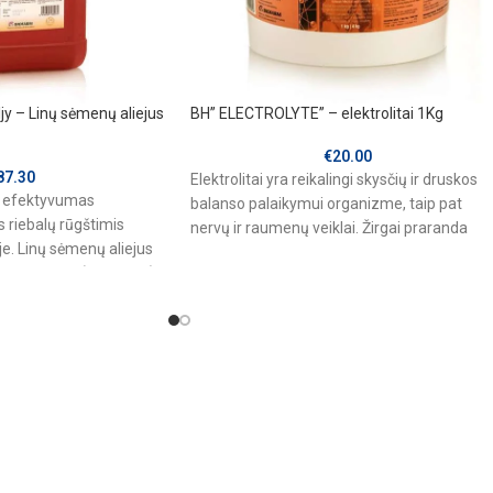
y – Linų sėmenų aliejus
BH” ELECTROLYTE” – elektrolitai 1Kg
€
20.00
87.30
Elektrolitai yra reikalingi skysčių ir druskos
s efektyvumas
balanso palaikymui organizme, taip pat
riebalų rūgštimis
nervų ir raumenų veiklai. Žirgai praranda
e. Linų sėmenų aliejus
elektrolitus sunkių treniruočių,
ninių rūgščių (omega-3).