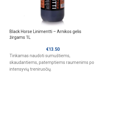
Black Horse Linimentti – Arnikos gelis
Julian & Jones – 
žirgams 1L
€
13.50
Virškinimo siste
Tinkamas naudoti sumuštiems,
Kumelingumo ir lak
skaudantiems, patemptiems raumenims po
Sportiniams arkli
intensyvių treniruočių.
yra sulėtėjęs aug