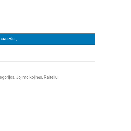
Į KREPŠELĮ
egorijos
,
Jojimo kojinės
,
Raiteliui