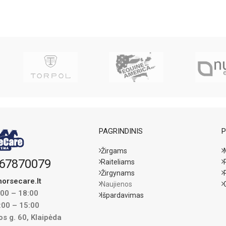
PAGRINDINIS
P
Žirgams
67870079
Raiteliams
Žirgynams
orsecare.lt
Naujienos
:00 – 18:00
Išpardavimas
:00 – 15:00
s g. 60, Klaipėda