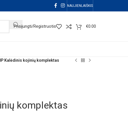
NAUJIENLAIŠKIS
Prisijungti/Registruotis
€
0.00
P Kalėdinis kojinių komplektas
inių komplektas