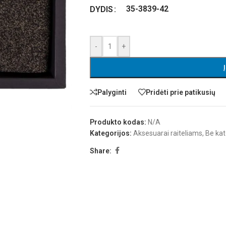
35-38
39-42
DYDIS
-
+
Palyginti
Pridėti prie patikusių
Produkto kodas:
N/A
Kategorijos:
Aksesuarai raiteliams
,
Be kat
Share: