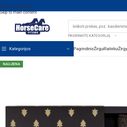
Skip to navigation
Skip to main content
PASIRINKITE KATEGORIJĄ
Kategorijos
Pagrindinis
Žirgui
Raiteliui
Žirg
NAUJIENA