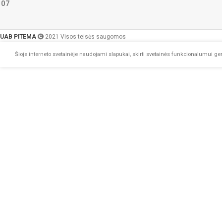
107
UAB PITEMA
2021 Visos teisės saugomos
Šioje interneto svetainėje naudojami slapukai, skirti svetainės funkcionalumui geri