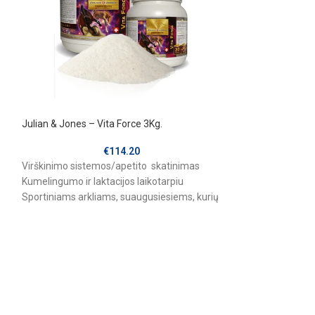
Julian & Jones – Vita Force 3Kg.
JULIAN & JONES “
sausgyslėms ir s
€
114.20
Virškinimo sistemos/apetito skatinimas
Paskirtis
Kumelingumo ir laktacijos laikotarpiu
Sportiniams arkliams, suaugusiesiems, kurių
Šio papildo sudėty
yra sulėtėjęs augimas.
nedenatūruotas
I
pagrindinis krem
sudarantis 90–95 
kolageno masės. 
išlaikyti tvirtus k
augimo periodu. G
laiką bendram or