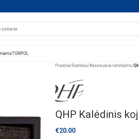
ynams
TORPOL
Pradžia
/
Raiteliui
/
Aksesuarai raiteliams
/
QH
QHP Kalėdinis koj
€
20.00