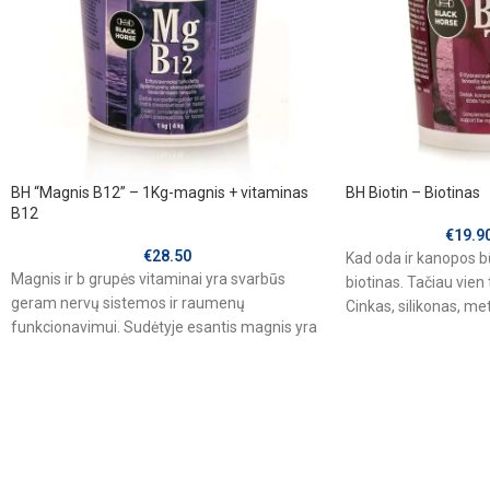
BH “Magnis B12” – 1Kg-magnis + vitaminas
BH Biotin – Biotinas
B12
€
19.9
€
28.50
Kad oda ir kanopos bū
Magnis ir b grupės vitaminai yra svarbūs
biotinas. Tačiau vien
geram nervų sistemos ir raumenų
Cinkas, silikonas, me
funkcionavimui. Sudėtyje esantis magnis yra
reikalingi,
dviejų formų, oksidas