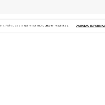
DAUGIAU INFORMA
nti. Plačiau apie tai galite rasti mūsų
privatumo politikoje
.