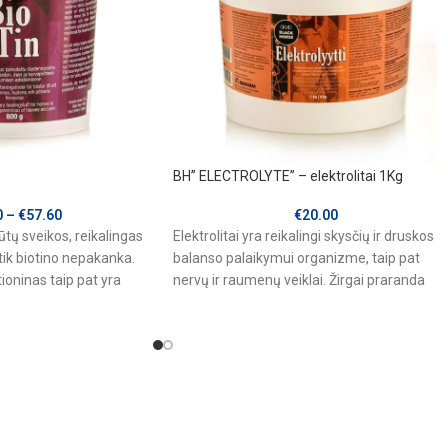
BH” ELECTROLYTE” – elektrolitai 1Kg
0
–
€
57.60
€
20.00
tų sveikos, reikalingas
Elektrolitai yra reikalingi skysčių ir druskos
 tik biotino nepakanka.
balanso palaikymui organizme, taip pat
tioninas taip pat yra
nervų ir raumenų veiklai. Žirgai praranda
elektrolitus sunkių treniruočių,