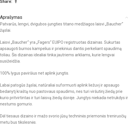
Share:
Aprašymas
Patvarūs, lengvi, dvigubos-jungties titano medžiagos laisvi „Baucher“
žąslai.
Laisvi „Baucher“ yra „Fagers“ EUIPO registruotas dizainas. Sukurtas
apsaugoti burnos kampelius ir priekinius dantis perkeliant spaudimą
toliau. Šis dizainas idealiai tinka jautriems arkliams, kurie lengvai
susižeidžia.
100% lygus paviršius net aplink jungtis.
Labai patogūs žąslai, natūraliai suformuoti aplink liežuvį ir apsaugo
bedanytį kraštą nuo pastovaus spaudimo, nes turi viršutinį žiedą prie
kurio pritvirtintas ir turi laisvą žiedą išorėje. Jungtys niekada netrukdys ir
nestums gomurio.
Dėl tiesaus dizaino ir mažo svorio jūsų techninės priemonės treniruočių
metu bus tikslesnės.