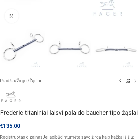
Click to enlarge
Pradžia
/
Žirgui
/
Žąslai
Frederic titaniniai laisvi palaido baucher tipo žąslai
€
135.00
Registruotas dizainasJei apibūdintumėte savo žirgą kaip kažką iš šių: