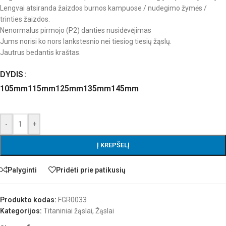
Lengvai atsiranda žaizdos burnos kampuose / nudegimo žymės /
trinties žaizdos.
Nenormalus pirmojo (P2) danties nusidėvėjimas
Jums norisi ko nors lankstesnio nei tiesiog tiesių žąslų.
Jautrus bedantis kraštas.
DYDIS
105mm
115mm
125mm
135mm
145mm
-
+
Į KREPŠELĮ
Palyginti
Pridėti prie patikusių
Produkto kodas:
FGR0033
Kategorijos:
Titaniniai žąslai
,
Žąslai