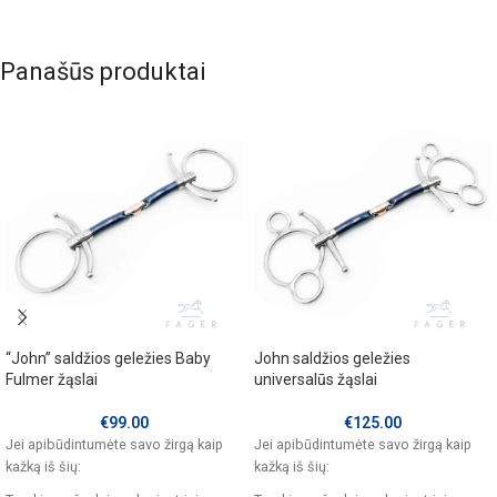
Panašūs produktai
“John” saldžios geležies Baby
John saldžios geležies
Fulmer žąslai
universalūs žąslai
€
99.00
€
125.00
Jei apibūdintumėte savo žirgą kaip
Jei apibūdintumėte savo žirgą kaip
kažką iš šių:
kažką iš šių: