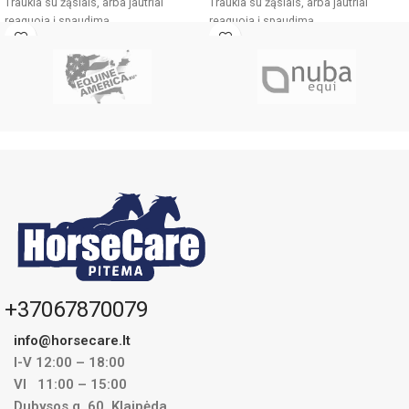
Traukia su žąslais, arba jautriai
Traukia su žąslais, arba jautriai
reaguoja į spaudimą.
reaguoja į spaudimą.
Lengvai atsiranda žaizdos lūpų
Lengvai atsiranda žaizdos lūpų
kampučiuose. .
kampučiuose.
Netvirtas ir sunkiai valdomas.
Varžyboms patvirtintas dizainas
Varžyboms patvirtintas dizainas.
+37067870079
info@horsecare.lt
I-V 12:00 – 18:00
VI 11:00 – 15:00
Dubysos g. 60, Klaipėda