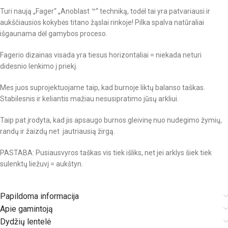
Turi naują „Fager“ „Anoblast ™“ techniką, todėl tai yra patvariausi ir
aukščiausios kokybės titano žąslai rinkoje! Pilka spalva natūraliai
išgaunama dėl gamybos proceso.
Fagerio dizainas visada yra tiesus horizontaliai = niekada neturi
didesnio lenkimo į priekį.
Mes juos suprojektuojame taip, kad burnoje liktų balanso taškas.
Stabilesnis ir keliantis mažiau nesusipratimo jūsų arkliui.
Taip pat įrodyta, kad jis apsaugo burnos gleivinę nuo nudegimo žymių,
randų ir žaizdų net jautriausią žirgą.
PASTABA: Pusiausvyros taškas vis tiek išliks, net jei arklys šiek tiek
sulenktų liežuvį = aukštyn.
Papildoma informacija
Apie gamintoją
Dydžių lentelė