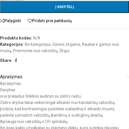
Į KREPŠELĮ
Palyginti
Pridėti prie patikusių
Produkto kodas:
N/A
Kategorijos:
Be kategorijos
,
Gūnios žirgams
,
Kaukės ir gūnios nuo
musių
,
Priemonės nuo vabzdžių
,
Žirgui
Share:
Aprašymas
Aprašymas
Savybės:
orui pralaidus tinklinis audinys su zebro raštu
Zebro dryžiai labai veiksmingai atbaido nuo kandančių vabzdžių.
Įrodyta, kad kontrastingos juostelės suklaidina ir atbaido muses,
padeda sumažinti vabzdžių įkandimų ir sudirgimų skaičių
Apsauga nuo vabzdžių ir UV spindulių
Itin ilgas kaklo užvalkalas su elastano įdėklu, kuris suteikia daugiau