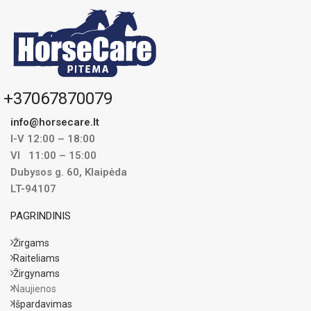
+37067870079
info@horsecare.lt
I-V 12:00 – 18:00
VI 11:00 – 15:00
Dubysos g. 60, Klaipėda
LT-94107
PAGRINDINIS
Žirgams
Raiteliams
Žirgynams
Naujienos
Išpardavimas