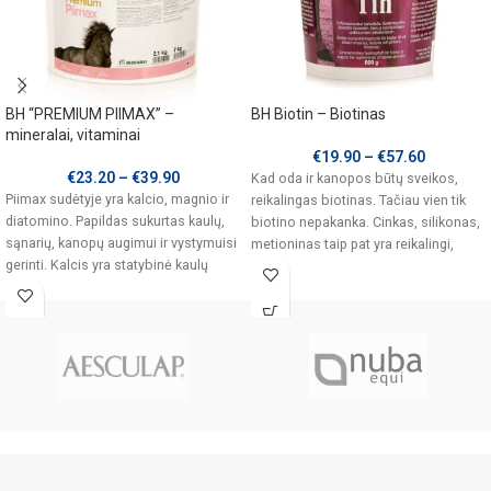
BH “PREMIUM PIIMAX” –
BH Biotin – Biotinas
mineralai, vitaminai
€
19.90
–
€
57.60
€
23.20
–
€
39.90
Kad oda ir kanopos būtų sveikos,
Piimax sudėtyje yra kalcio, magnio ir
reikalingas biotinas. Tačiau vien tik
diatomino. Papildas sukurtas kaulų,
biotino nepakanka. Cinkas, silikonas,
sąnarių, kanopų augimui ir vystymuisi
metioninas taip pat yra reikalingi,
gerinti. Kalcis yra statybinė kaulų