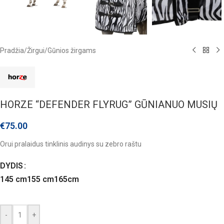
Pradžia
/
Žirgui
/
Gūnios žirgams
HORZE “DEFENDER FLYRUG” GŪNIANUO MUSIŲ
€
75.00
Orui pralaidus tinklinis audinys su zebro raštu
DYDIS
145 cm
155 cm
165cm
-
+