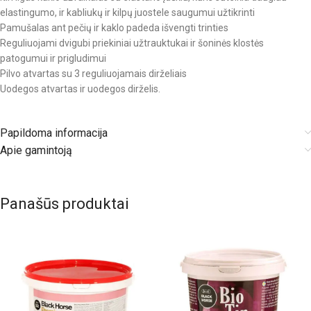
elastingumo, ir kabliukų ir kilpų juostele saugumui užtikrinti
Pamušalas ant pečių ir kaklo padeda išvengti trinties
Reguliuojami dvigubi priekiniai užtrauktukai ir šoninės klostės
patogumui ir prigludimui
Pilvo atvartas su 3 reguliuojamais dirželiais
Uodegos atvartas ir uodegos dirželis.
Papildoma informacija
Apie gamintoją
Panašūs produktai