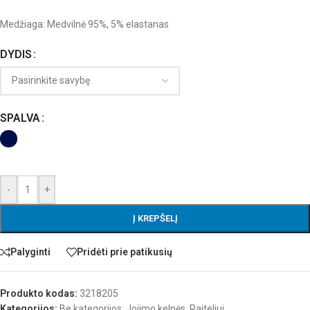
Medžiaga: Medvilnė 95%, 5% elastanas
DYDIS
SPALVA
-
+
Į KREPŠELĮ
Palyginti
Pridėti prie patikusių
Produkto kodas:
3218205
Kategorijos:
Be kategorijos
,
Jojimo kelnės
,
Raiteliui