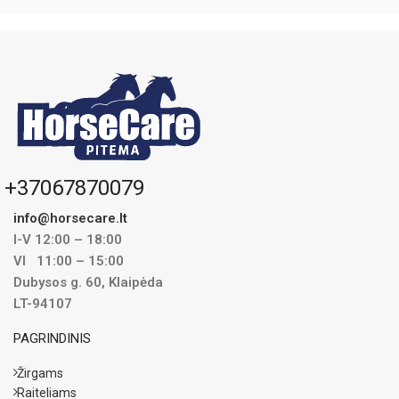
kelioms dienoms iškart, nes
pagaminta gali būti šaldytuve kelias
dienas. Jei reikia, po mėnesio galima
duoti ir toliau sušeriant po pusę
rekomenduojamos dozės.
1kg Carragen užtenka maždaug 2
savaitėms.
+37067870079
info@horsecare.lt
I-V 12:00 – 18:00
VI 11:00 – 15:00
Dubysos g. 60, Klaipėda
LT-94107
PAGRINDINIS
Žirgams
Raiteliams