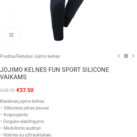
Click to enlarge
Pradžia
/
Raiteliui
/
Jojimo kelnės
JOJIMO KELNĖS FUN SPORT SILICONE
VAIKAMS
€
37.50
€
48.95
Klasikinės jojimo kelnės
– Silikoninis pilnas įsiuvas
– Kvėpuojantis
– Dvigubo elastingumo
– Medvilninis audinys
– Kišenės su užtrauktukais..