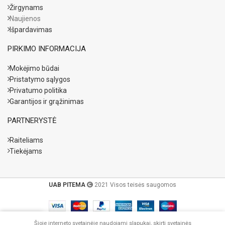
Žirgynams
Naujienos
Išpardavimas
PIRKIMO INFORMACIJA
Mokėjimo būdai
Pristatymo sąlygos
Privatumo politika
Garantijos ir grąžinimas
PARTNERYSTĖ
Raiteliams
Tiekėjams
UAB PITEMA
2021 Visos teisės saugomos
Šioje interneto svetainėje naudojami slapukai, skirti svetainės