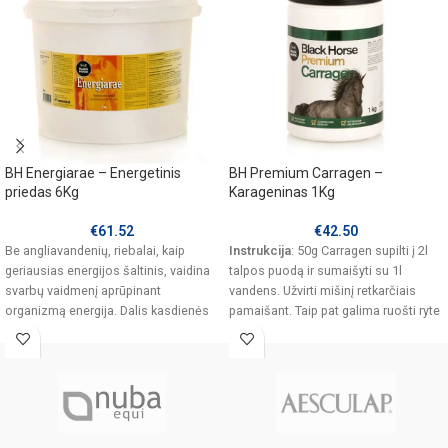
BH Energiarae – Energetinis
BH Premium Carragen –
priedas 6Kg
Karageninas 1Kg
€
61.52
€
42.50
Be angliavandenių, riebalai, kaip
Instrukcija
: 50g Carragen supilti į 2l
geriausias energijos šaltinis, vaidina
talpos puodą ir sumaišyti su 1l
svarbų vaidmenį aprūpinant
vandens. Užvirti mišinį retkarčiais
organizmą energija. Dalis kasdienės
pamaišant. Taip pat galima ruošti ryte
energijos reikalingos žirgams gali būti
- tiesiog į indą supilti Carragen, užpilti
karšto vandens ir leisti per dieną
išbrinkti. Paruošta masė padalinama į
dvi dalis ir sumaišoma su pašaru.
Sušeriama ryte ir vakare.
Carragen želė gali būti paruošiama