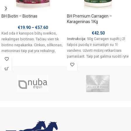
BH Biotin – Biotinas
BH Premium Carragen –
Karageninas 1Kg
€
19.90
–
€
57.60
€
42.50
Kad oda ir kanopos būtų sveikos,
Instrukcija
: 50g Carragen supilti į 2l
reikalingas biotinas. Tačiau vien tik
talpos puodą ir sumaišyti su 1l
biotino nepakanka. Cinkas, silikonas,
vandens. Užvirti mišinį retkarčiais
metioninas taip pat yra reikalingi,
pamaišant. Taip pat galima ruošti ryte
- tiesiog į indą supilti Carragen, užpilti
karšto vandens ir leisti per dieną
išbrinkti. Paruošta masė padalinama į
dvi dalis ir sumaišoma su pašaru.
Sušeriama ryte ir vakare.
Carragen želė gali būti paruošiama
kelioms dienoms iškart, nes
pagaminta gali būti šaldytuve kelias
dienas. Jei reikia, po mėnesio galima
duoti ir toliau sušeriant po pusę
rekomenduojamos dozės.