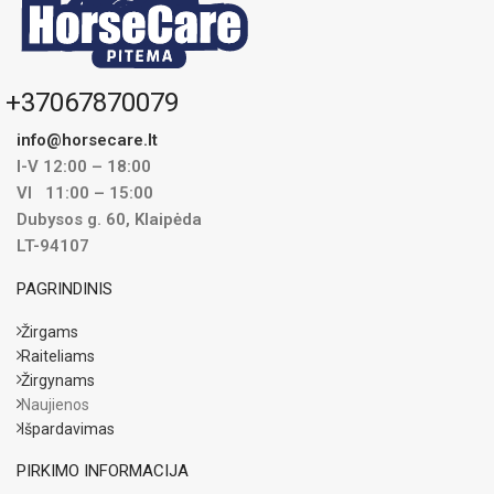
1kg Carragen užtenka maždaug 2
savaitėms.
+37067870079
info@horsecare.lt
I-V 12:00 – 18:00
VI 11:00 – 15:00
Dubysos g. 60, Klaipėda
LT-94107
PAGRINDINIS
Žirgams
Raiteliams
Žirgynams
Naujienos
Išpardavimas
PIRKIMO INFORMACIJA