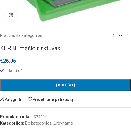
Click to enlarge
Pradžia
/
Be kategorijos
KERBL mėšlo rinktuvas
€
26.95
Liko tik 1
Į KREPŠELĮ
Palyginti
Pridėti prie patikusių
Produkto kodas:
324110
Kategorijos:
Be kategorijos
,
Žirgynams