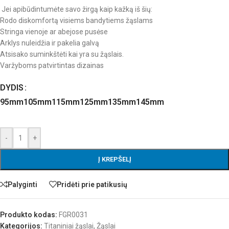
Jei apibūdintumėte savo žirgą kaip kažką iš šių:
Rodo diskomfortą visiems bandytiems žąslams
Stringa vienoje ar abejose pusėse
Arklys nuleidžia ir pakelia galvą
Atsisako suminkštėti kai yra su žąslais.
Varžyboms patvirtintas dizainas
DYDIS
95mm
105mm
115mm
125mm
135mm
145mm
-
+
Į KREPŠELĮ
Palyginti
Pridėti prie patikusių
Produkto kodas:
FGR0031
Kategorijos:
Titaniniai žąslai
,
Žąslai