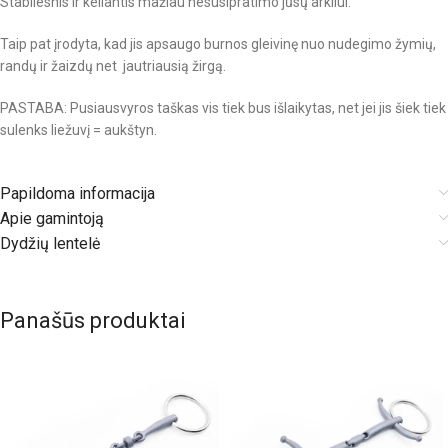
Stabilesnis ir keliantis mažiau nesusipratimo jūsų arkliui.
Taip pat įrodyta, kad jis apsaugo burnos gleivinę nuo nudegimo žymių,
randų ir žaizdų net jautriausią žirgą.
PASTABA: Pusiausvyros taškas vis tiek bus išlaikytas, net jei jis šiek tiek
sulenks liežuvį = aukštyn.
Papildoma informacija
Apie gamintoją
Dydžių lentelė
Panašūs produktai