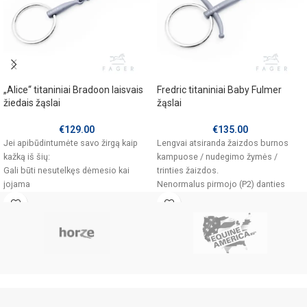
„Alice“ titaniniai Bradoon laisvais
Fredric titaniniai Baby Fulmer
žiedais žąslai
žąslai
€
129.00
€
135.00
Jei apibūdintumėte savo žirgą kaip
Lengvai atsiranda žaizdos burnos
kažką iš šių:
kampuose / nudegimo žymės /
Gali būti nesutelkęs dėmesio kai
trinties žaizdos.
jojama
Nenormalus pirmojo (P2) danties
Lėta reakcija į tempimą
nusidėvėjimas
Jaučiasi kietas, „negyvas“ burnoje
Jums norisi ko nors lankstesnio nei
Jautrus bedančio krašto slėgiui
tiesiog tiesių žąslų.
Varžyboms patvirtintas dizainas
Jautrus bedantis kraštas.
Varžyboms patvirtintas dizainas