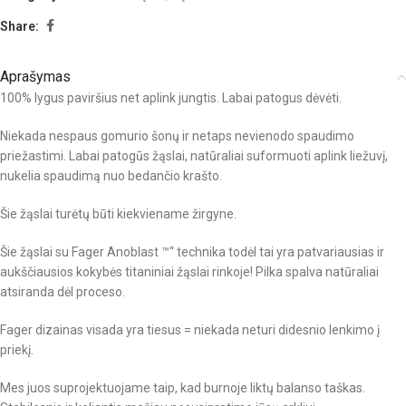
Share:
Aprašymas
100% lygus paviršius net aplink jungtis. Labai patogus dėvėti.
Niekada nespaus gomurio šonų ir netaps nevienodo spaudimo
priežastimi. Labai patogūs žąslai, natūraliai suformuoti aplink liežuvį,
nukelia spaudimą nuo bedančio krašto.
Šie žąslai turėtų būti kiekviename žirgyne.
Šie žąslai su Fager Anoblast ™“ technika todėl tai yra patvariausias ir
aukščiausios kokybės titaniniai žąslai rinkoje! Pilka spalva natūraliai
atsiranda dėl proceso.
Fager dizainas visada yra tiesus = niekada neturi didesnio lenkimo į
priekį.
Mes juos suprojektuojame taip, kad burnoje liktų balanso taškas.