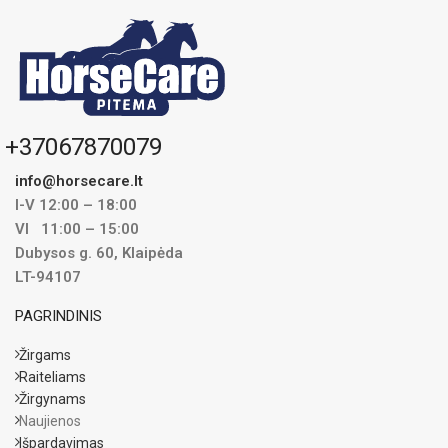
+37067870079
info@horsecare.lt
I-V 12:00 – 18:00
VI 11:00 – 15:00
Dubysos g. 60, Klaipėda
LT-94107
PAGRINDINIS
Žirgams
Raiteliams
Žirgynams
Naujienos
Išpardavimas