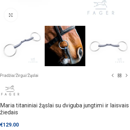
Click to enlarge
Pradžia
/
Žirgui
/
Žąslai
Maria titaniniai žąslai su dviguba jungtimi ir laisvais
žiedais
€
129.00