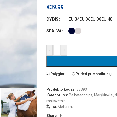
€
39.99
EU 34
EU 36
EU 38
EU 40
DYDIS
SPALVA
-
+
Palyginti
Pridėti prie patikusių
Produkto kodas:
33393
Kategorijos:
Be kategorijos
,
Marškinėliai, 
rankovėmis
Žyma:
Moterims
Share: