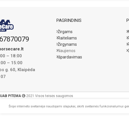
šaldytuve kelias diena
mėnesio galima duoti 
pusę rekomenduojam
PAGRINDINIS
P
1kg Carragen užtenk
Žirgams
67870079
Raiteliams
Žirgynams
orsecare.lt
Naujienos
:00 – 18:00
Išpardavimas
:00 – 15:00
s g. 60, Klaipėda
107
UAB PITEMA
2021 Visos teisės saugomos
Šioje interneto svetainėje naudojami slapukai, skirti svetainės funkcionalumui geri