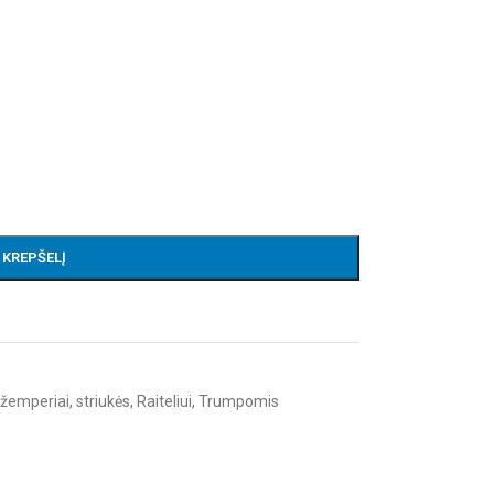
Į KREPŠELĮ
džemperiai, striukės
,
Raiteliui
,
Trumpomis