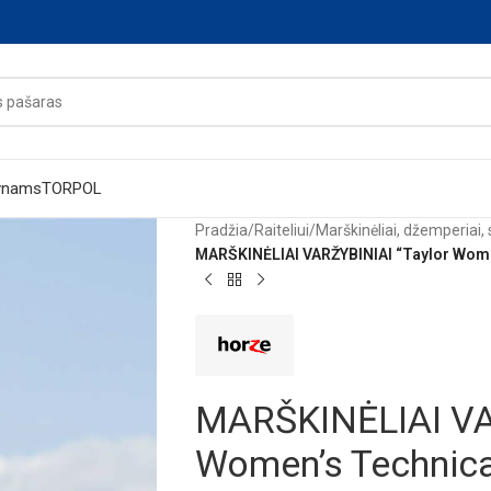
ynams
TORPOL
Pradžia
/
Raiteliui
/
Marškinėliai, džemperiai, 
MARŠKINĖLIAI VARŽYBINIAI “Taylor Women
MARŠKINĖLIAI VA
Women’s Technical