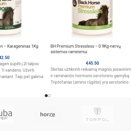
n – Karageninas 1Kg
BH Premium Stressless – 0.9Kg-nervų
sistemos raminimui
42.50
€
45.50
agen supilti į 2l talpos
Skirtas užtikrinti reikiamą magnio įsisavini
 1l vandens. Užvirti
ir raminančio hormono serotonino gamybą.
maišant. Taip pat galima
Triptofanas (amino rūgštis) yra serotonino
 indą supilti Carragen,
pirmtakas. Vitaminai B palaiko sveiką
 ir leisti per dieną
asė padalinama į dvi
u pašaru. Sušeriama
ūti paruošiama kelioms
agaminta gali būti