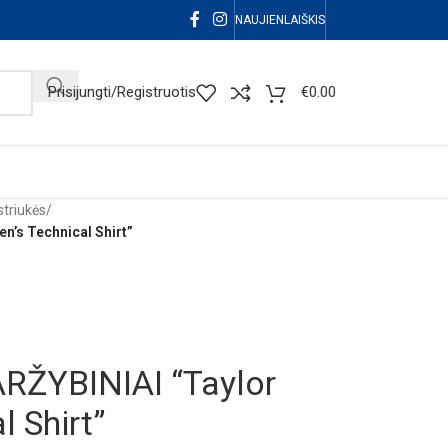
NAUJIENLAIŠKIS
Prisijungti/Registruotis
€
0.00
striukės
/
’s Technical Shirt”
RŽYBINIAI “Taylor
 Shirt”