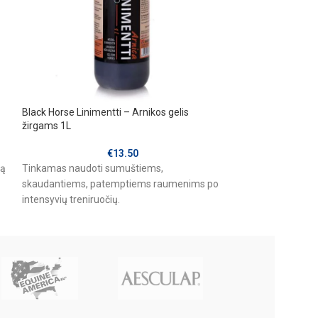
Black Horse Linimentti – Arnikos gelis
JULIAN & JONES “
žirgams 1L
sausgyslėms ir s
€
13.50
mą
Tinkamas naudoti sumuštiems,
Paskirtis
skaudantiems, patemptiems raumenims po
Šio papildo sudėty
intensyvių treniruočių.
nedenatūruotas
I
pagrindinis krem
sudarantis 90–95 
kolageno masės. 
išlaikyti tvirtus k
augimo periodu. G
laiką bendram or
motorikai užtikrint