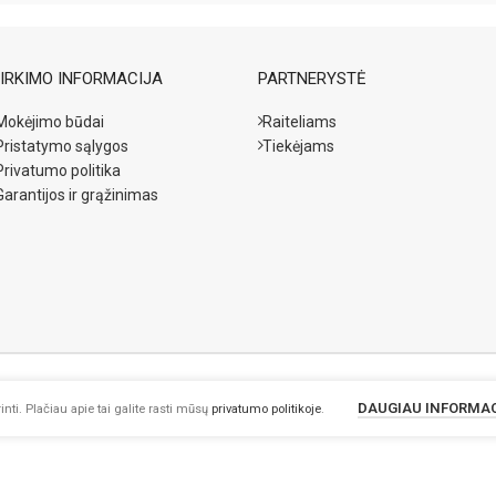
s. Jei reikia, po
ir toliau sušeriant po
os dozės.
IRKIMO INFORMACIJA
PARTNERYSTĖ
a maždaug 2 savaitėms.
Mokėjimo būdai
Raiteliams
Pristatymo sąlygos
Tiekėjams
Privatumo politika
Garantijos ir grąžinimas
DAUGIAU INFORMA
nti. Plačiau apie tai galite rasti mūsų
privatumo politikoje
.