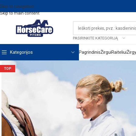
Skip to navigation
Skip to main content
PASIRINKITE KATEGORIJĄ
Kategorijos
Pagrindinis
Žirgui
Raiteliui
Žirg
TOP