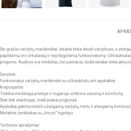
APRA
Šie gražūs varžybų marškinėliai idealiai tinka dėvėti varžybose, o atsegu
papildomą oro cirkuliaciją ir neprilygstamą funkcionalumą. Užtrauktukas yr
progoms. Audinys yra minkštas, bet patvarus, todėl idealiai tinka aktyvi
Savybės:
Funkcionalus varžybų marškinėlis su užtrauktuku ant apykaklės
Kvėpuojantis
Tinklinė medžiaga priekyje ir nugaroje užtikrina vėsumą ir komfortą
Šiek tiek elastingas, todėl puikiai priglunda
Apykaklę galima nešioti užsegamą varžybų metu ir atsegamą treniruo
Metalinis ženkliukas su „Horze“ logotipu
Techninis aprašymas: