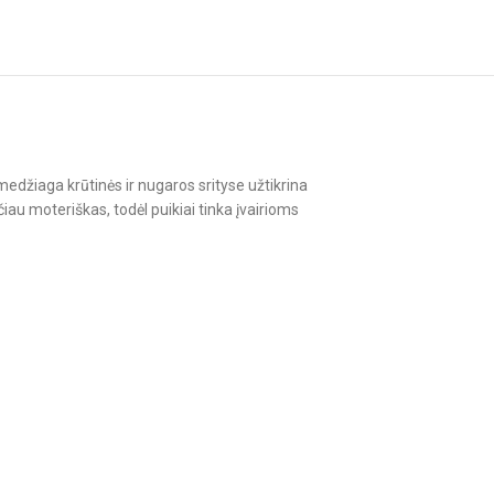
medžiaga krūtinės ir nugaros srityse užtikrina
iau moteriškas, todėl puikiai tinka įvairioms