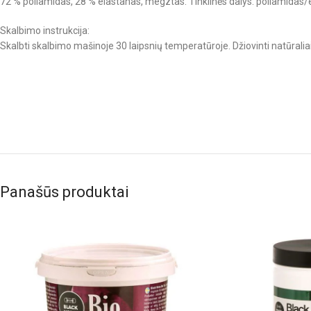
72 % poliamidas, 28 % elastanas, megztas. Tinklinės dalys: poliamidas/
Skalbimo instrukcija:
Skalbti skalbimo mašinoje 30 laipsnių temperatūroje. Džiovinti natūraliai
Panašūs produktai