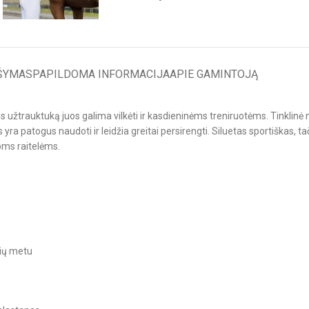
ŠYMAS
PAPILDOMA INFORMACIJA
APIE GAMINTOJĄ
s užtrauktuką juos galima vilkėti ir kasdieninėms treniruotėms. Tinklinė 
a patogus naudoti ir leidžia greitai persirengti. Siluetas sportiškas, tač
oms raitelėms.
čių metu