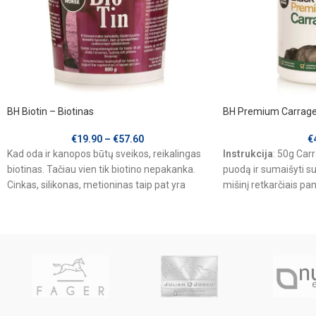
BH Biotin – Biotinas
BH Premium Carrage
€
19.90
–
€
57.60
€
Kad oda ir kanopos būtų sveikos, reikalingas
Instrukcija
: 50g Carr
biotinas. Tačiau vien tik biotino nepakanka.
puodą ir sumaišyti su
Cinkas, silikonas, metioninas taip pat yra
mišinį retkarčiais pa
reikalingi,
ruošti ryte - tiesiog į
užpilti karšto vandens
išbrinkti. Paruošta m
dalis ir sumaišoma s
ryte ir vakare.
Carragen želė gali b
dienoms iškart, nes p