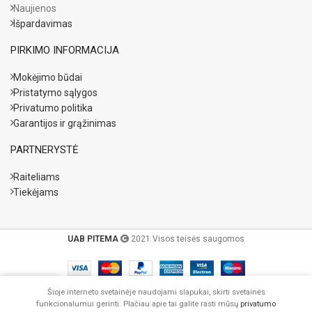
Naujienos
Išpardavimas
PIRKIMO INFORMACIJA
Mokėjimo būdai
Pristatymo sąlygos
Privatumo politika
Garantijos ir grąžinimas
PARTNERYSTĖ
Raiteliams
Tiekėjams
UAB PITEMA
2021 Visos teisės saugomos
Šioje interneto svetainėje naudojami slapukai, skirti svetainės
funkcionalumui gerinti. Plačiau apie tai galite rasti mūsų
privatumo
rduotuvė
Pagrindinis
Krepšelis