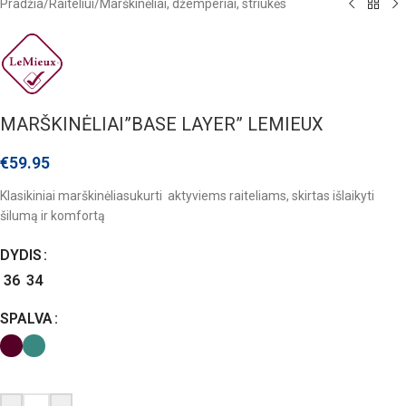
Pradžia
/
Raiteliui
/
Marškinėliai, džemperiai, striukės
MARŠKINĖLIAI”BASE LAYER” LEMIEUX
€
59.95
Klasikiniai marškinėliasukurti aktyviems raiteliams, skirtas išlaikyti
šilumą ir komfortą
DYDIS
36
34
SPALVA