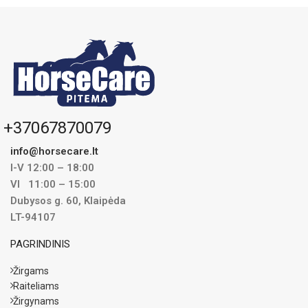
pagaminta gali būti šaldytuve kelias
dienas. Jei reikia, po mėnesio galima
duoti ir toliau sušeriant po pusę
rekomenduojamos dozės.
1kg Carragen užtenka maždaug 2
savaitėms.
+37067870079
info@horsecare.lt
I-V 12:00 – 18:00
VI 11:00 – 15:00
Dubysos g. 60, Klaipėda
LT-94107
PAGRINDINIS
Žirgams
Raiteliams
Žirgynams