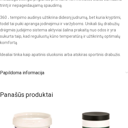
trintį ir nepageidaujamą spaudimą.
360 ، tempimo audinys užtikrina didesnį judrumą, bet kuria kryptimi,
todėl tai puiki apranga jodinėjimui ir varžyboms. Unikali šių drabužių
drėgmės judėjimo sistema aktyviai šalina prakaitą nuo odos ir yra
sukurta taip, kad reguliuotų kūno temperatūrą ir užtikrintų optimalų
komfortą.
Idealiai tinka kaip apatinis sluoksnis arba atskiras sportinis drabužis.
Papildoma informacija
Panašūs produktai