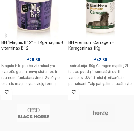
BH “Magnis B12” – 1Kg-magnis +
BH Premium Carragen –
vitaminas B12
Karageninas 1Kg
€
28.50
€
42.50
Magnis ir b grupės vitaminai yra
Instrukcija
: 50g Carragen supilti į 2l
svarbūs geram nervų sistemos ir
talpos puodą ir sumaišyti su 1l
raumenų funkcionavimui. Sudėtyje
vandens. Užvirti mišinį retkarčiais
esantis magnis yra dviejų formų,
pamaišant. Taip pat galima ruošti ryte
oksidas
- tiesiog į indą supilti Carragen, užpilti
karšto vandens ir leisti per dieną
išbrinkti. Paruošta masė padalinama į
dvi dalis ir sumaišoma su pašaru.
Sušeriama ryte ir vakare.
Carragen želė gali būti paruošiama
kelioms dienoms iškart, nes