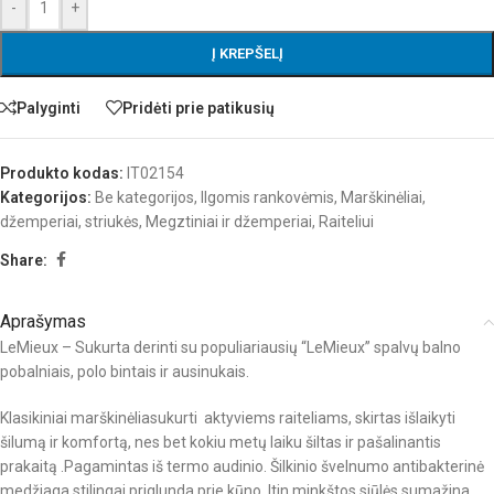
-
+
Į KREPŠELĮ
Palyginti
Pridėti prie patikusių
Produkto kodas:
IT02154
Kategorijos:
Be kategorijos
,
Ilgomis rankovėmis
,
Marškinėliai,
džemperiai, striukės
,
Megztiniai ir džemperiai
,
Raiteliui
Share:
Aprašymas
LeMieux – Sukurta derinti su populiariausių “LeMieux” spalvų balno
pobalniais, polo bintais ir ausinukais.
Klasikiniai marškinėliasukurti aktyviems raiteliams, skirtas išlaikyti
šilumą ir komfortą, nes bet kokiu metų laiku šiltas ir pašalinantis
prakaitą .Pagamintas iš termo audinio. Šilkinio švelnumo antibakterinė
medžiaga stilingai priglunda prie kūno. Itin minkštos siūlės sumažina