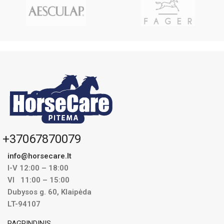
dvi dalis ir sumaišoma su pašaru.
Sušeriama ryte ir vakare.
Carragen želė gali būti paruošiama
kelioms dienoms iškart, nes
pagaminta gali būti šaldytuve kelias
dienas. Jei reikia, po mėnesio galima
duoti ir toliau sušeriant po pusę
rekomenduojamos dozės.
1kg Carragen užtenka maždaug 2
savaitėms.
+37067870079
info@horsecare.lt
I-V 12:00 – 18:00
VI 11:00 – 15:00
Dubysos g. 60, Klaipėda
LT-94107
PAGRINDINIS