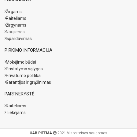
Žirgams
Raiteliams
Žirgynams
Naujienos
Išpardavimas
PIRKIMO INFORMACIJA
Mokėjimo būdai
Pristatymo sąlygos
Privatumo politika
Garantijos ir grąžinimas
PARTNERYSTĖ
Raiteliams
Tiekėjams
UAB PITEMA
2021 Visos teisės saugomos