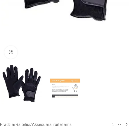
Click to enlarge
Pradžia
/
Raiteliui
/
Aksesuarai raiteliams