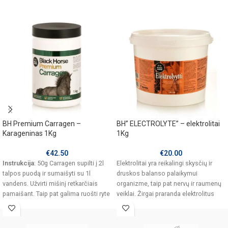
BH Premium Carragen –
BH” ELECTROLYTE” – elektrolitai
Karageninas 1Kg
1Kg
€
42.50
€
20.00
Instrukcija
: 50g Carragen supilti į 2l
Elektrolitai yra reikalingi skysčių ir
talpos puodą ir sumaišyti su 1l
druskos balanso palaikymui
vandens. Užvirti mišinį retkarčiais
organizme, taip pat nervų ir raumenų
pamaišant. Taip pat galima ruošti ryte
veiklai. Žirgai praranda elektrolitus
- tiesiog į indą supilti Carragen, užpilti
sunkių treniruočių,
karšto vandens ir leisti per dieną
išbrinkti. Paruošta masė padalinama į