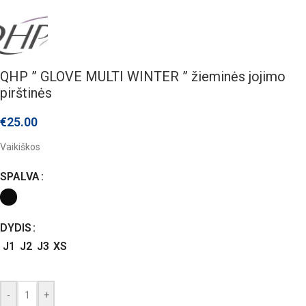
QHP ” GLOVE MULTI WINTER ” žieminės jojimo
pirštinės
€
25.00
Vaikiškos
SPALVA
DYDIS
J1
J2
J3
XS
-
+