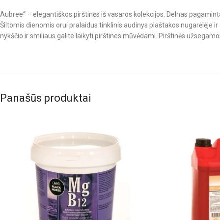
Aubree“ – elegantiškos pirštinės iš vasaros kolekcijos. Delnas pagamintas
Šiltomis dienomis orui pralaidus tinklinis audinys plaštakos nugarėlėje i
nykščio ir smiliaus galite laikyti pirštines mūvėdami. Pirštinės užsegamos
Panašūs produktai