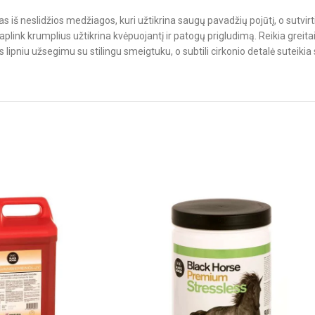
 iš neslidžios medžiagos, kuri užtikrina saugų pavadžių pojūtį, o sutvirt
r aplink krumplius užtikrina kvėpuojantį ir patogų prigludimą. Reikia grei
 lipniu užsegimu su stilingu smeigtuku, o subtili cirkonio detalė suteikia 