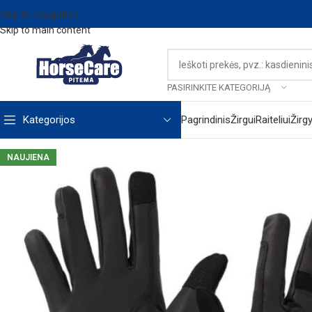
Skip to navigation
Skip to main content
PASIRINKITE KATEGORIJĄ
Kategorijos
Pagrindinis
Žirgui
Raiteliui
Žirg
NAUJIENA