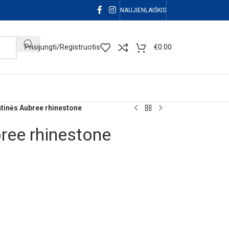
NAUJIENLAIŠKIS
Prisijungti/Registruotis
€
0.00
štinės Aubree rhinestone
ree rhinestone