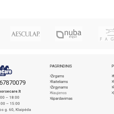
PAGRINDINIS
P
Žirgams
67870079
Raiteliams
Žirgynams
orsecare.lt
Naujienos
:00 – 18:00
Išpardavimas
:00 – 15:00
s g. 60, Klaipėda