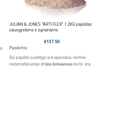
JULIAN & JONES “ARTI FLEX” 1.2KG papildas
JULIAN & JONES 
sausgyslėms ir sąnariams
papildas žarnynui
€
137.50
mą
Paskirtis
Paskirtis
Šio papildo sudėtyje yra specialus vietinis
Sportniams žirga
nedenatūruotas
II tipo kolagenas
, kuris yra
jautria virškinim
pagrindinis kremzlės komponentas,
patyrus stresą
sudarantis 90–95 proc. bendros šio audinio
esant didesniam e
kolageno masės. Sportiniams žirgams
išlaikyti tvirtus kaulus ir lanksčius sąnarius
augimo periodu. Galima naudoti kaip ilgesnį
laiką bendram organizmo sveikatingumui bei
motorikai užtikrinti.