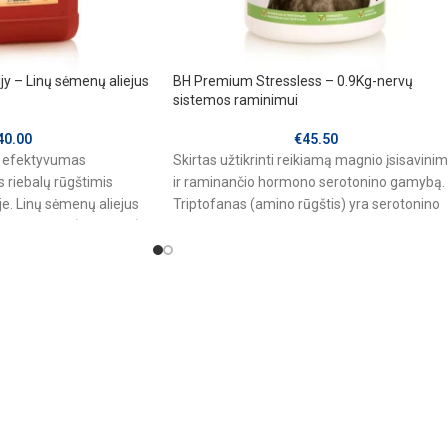
y – Linų sėmenų aliejus
BH Premium Stressless – 0.9Kg-nervų
sistemos raminimui
40.00
€
45.50
s efektyvumas
Skirtas užtikrinti reikiamą magnio įsisavini
riebalų rūgštimis
ir raminančio hormono serotonino gamybą.
e. Linų sėmenų aliejus
Triptofanas (amino rūgštis) yra serotonino
ninių rūgščių (omega-3).
pirmtakas. Vitaminai B palaiko sveiką