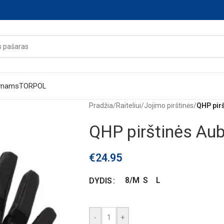
ynams
TORPOL
Pradžia
/
Raiteliui
/
Jojimo pirštinės
/
QHP pir
QHP pirštinės Aub
€
24.95
8/M
S
L
DYDIS
-
+