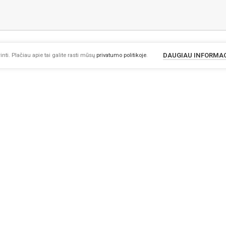
DAUGIAU INFORMA
nti. Plačiau apie tai galite rasti mūsų
privatumo politikoje
.