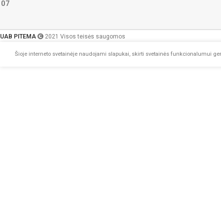
107
UAB PITEMA
2021 Visos teisės saugomos
Šioje interneto svetainėje naudojami slapukai, skirti svetainės funkcionalumui geri