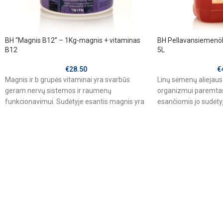
BH “Magnis B12” – 1Kg-magnis + vitaminas
BH Pellavansiemenölj
B12
5L
€
28.50
€
Magnis ir b grupės vitaminai yra svarbūs
Linų sėmenų aliejau
geram nervų sistemos ir raumenų
organizmui paremtas 
funkcionavimui. Sudėtyje esantis magnis yra
esančiomis jo sudėtyj
dviejų formų, oksidas
turtingas alfa-linole
Nesočiosios riebalų