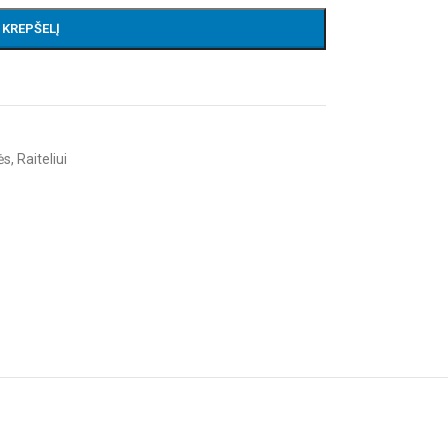
Į KREPŠELĮ
ės
,
Raiteliui