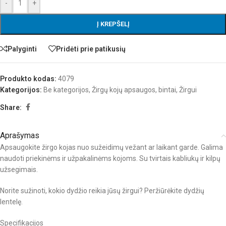
-
+
Į KREPŠELĮ
Palyginti
Pridėti prie patikusių
Produkto kodas:
4079
Kategorijos:
Be kategorijos
,
Žirgų kojų apsaugos, bintai
,
Žirgui
Share:
Aprašymas
Apsaugokite žirgo kojas nuo sužeidimų vežant ar laikant garde. Galima
naudoti priekinėms ir užpakalinėms kojoms. Su tvirtais kabliukų ir kilpų
užsegimais.
Norite sužinoti, kokio dydžio reikia jūsų žirgui? Peržiūrėkite dydžių
lentelę.
Specifikacijos