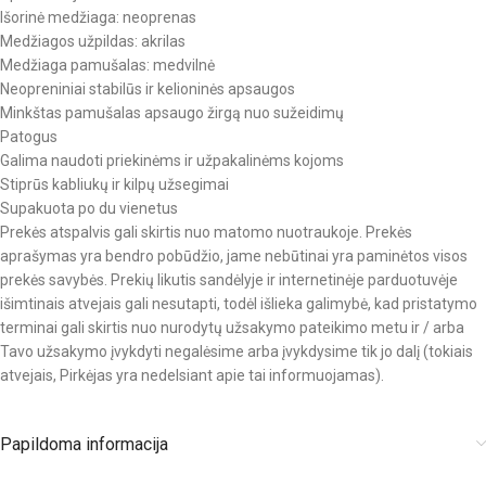
Išorinė medžiaga: neoprenas
Medžiagos užpildas: akrilas
Medžiaga pamušalas: medvilnė
Neopreniniai stabilūs ir kelioninės apsaugos
Minkštas pamušalas apsaugo žirgą nuo sužeidimų
Patogus
Galima naudoti priekinėms ir užpakalinėms kojoms
Stiprūs kabliukų ir kilpų užsegimai
Supakuota po du vienetus
Prekės atspalvis gali skirtis nuo matomo nuotraukoje. Prekės
aprašymas yra bendro pobūdžio, jame nebūtinai yra paminėtos visos
prekės savybės. Prekių likutis sandėlyje ir internetinėje parduotuvėje
išimtinais atvejais gali nesutapti, todėl išlieka galimybė, kad pristatymo
terminai gali skirtis nuo nurodytų užsakymo pateikimo metu ir / arba
Tavo užsakymo įvykdyti negalėsime arba įvykdysime tik jo dalį (tokiais
atvejais, Pirkėjas yra nedelsiant apie tai informuojamas).
Papildoma informacija