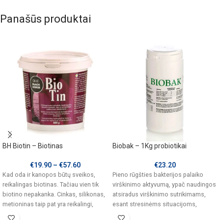
Panašūs produktai
BH Biotin – Biotinas
Biobak – 1Kg probiotikai
€
19.90
–
€
57.60
€
23.20
Kad oda ir kanopos būtų sveikos,
Pieno rūgšties bakterijos palaiko
reikalingas biotinas. Tačiau vien tik
virškinimo aktyvumą, ypač naudingos
biotino nepakanka. Cinkas, silikonas,
atsiradus virškinimo sutrikimams,
metioninas taip pat yra reikalingi,
esant stresinėms situacijoms,
varžybų, treniruočių metu ar