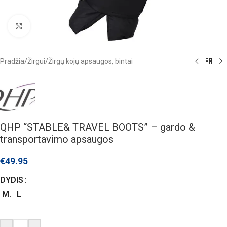
Click to enlarge
Pradžia
/
Žirgui
/
Žirgų kojų apsaugos, bintai
QHP “STABLE& TRAVEL BOOTS” – gardo &
transportavimo apsaugos
€
49.95
DYDIS
M.
L