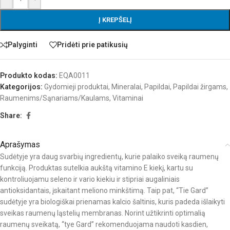
Į KREPŠELĮ
Palyginti
Pridėti prie patikusių
Produkto kodas:
EQA0011
Kategorijos:
Gydomieji produktai
,
Mineralai
,
Papildai
,
Papildai žirgams
,
Raumenims/Sąnariams/Kaulams
,
Vitaminai
Share:
Aprašymas
Sudėtyje yra daug svarbių ingredientų, kurie palaiko sveiką raumenų
funkciją. Produktas sutelkia aukštą vitamino E kiekį, kartu su
kontroliuojamu seleno ir vario kiekiu ir stipriai augaliniais
antioksidantais, įskaitant meliono minkštimą. Taip pat, “Tie Gard”
sudėtyje yra biologiškai prienamas kalcio šaltinis, kuris padeda išlaikyti
sveikas raumenų ląstelių membranas. Norint užtikrinti optimalią
raumenų sveikatą, “tye Gard” rekomenduojama naudoti kasdien,