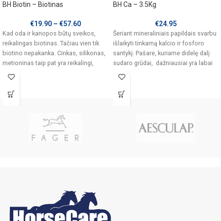
BH Biotin – Biotinas
BH Ca – 3.5Kg
€
19.90
–
€
57.60
€
24.95
Kad oda ir kanopos būtų sveikos,
Šeriant mineraliniais papildais svarbu
reikalingas biotinas. Tačiau vien tik
išlaikyti tinkamą kalcio ir fosforo
biotino nepakanka. Cinkas, silikonas,
santykį. Pašare, kuriame didelę dalį
metioninas taip pat yra reikalingi,
sudaro grūdai, dažniausiai yra labai
daug