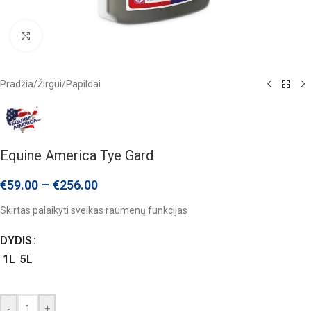
Click to enlarge
Pradžia
/
Žirgui
/
Papildai
Equine America Tye Gard
€
59.00
–
€
256.00
Skirtas palaikyti sveikas raumenų funkcijas
DYDIS
1L
5L
-
+