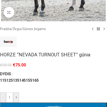
Click to enlarge
Pradžia
/
Žirgui
/
Gūnios žirgams
HORZE “NEVADA TURNOUT SHEET” gūnia
€
75.00
€
99.95
DYDIS
115
125
135
145
155
165
-
+