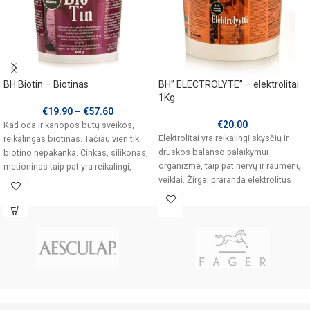
BH Biotin – Biotinas
BH” ELECTROLYTE” – elektrolitai
1Kg
€
19.90
–
€
57.60
€
20.00
Kad oda ir kanopos būtų sveikos,
Elektrolitai yra reikalingi skysčių ir
reikalingas biotinas. Tačiau vien tik
druskos balanso palaikymui
biotino nepakanka. Cinkas, silikonas,
organizme, taip pat nervų ir raumenų
metioninas taip pat yra reikalingi,
veiklai. Žirgai praranda elektrolitus
sunkių treniruočių,