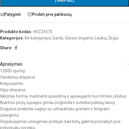
Į KREPŠELĮ
Palyginti
Pridėti prie patikusių
Produkto kodas:
HRZ24575
Kategorijos:
Be kategorijos
,
Gardo
,
Gūnios žirgams
,
Laukui
,
Žirgui
Share:
Aprašymas
1200D ripstop
Vandeniui atsparus
Kvėpuojantis
Vėjui atsparus
Iškirptės forma, mažinanti spaudimą ir apsauganti nuo trinties į klubus
Aukštos pečių sąsagos geriau priglunda ir suteikia judesių laisvę
Dvigubos priekinės sagtys su užtrauktuku greitam ir lengvam
užsegimui
Reguliuojamas užsegimas priekyje, kad būtų galima prisitaikyti prie
individualių poreikių