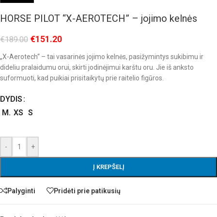
HORSE PILOT “X-AEROTECH” – jojimo kelnės
€
151.20
€
189.00
„X-Aerotech“ – tai vasarinės jojimo kelnės, pasižymintys sukibimu ir
dideliu pralaidumu orui, skirti jodinėjimui karštu oru. Jie iš anksto
suformuoti, kad puikiai prisitaikytų prie raitelio figūros.
DYDIS
M.
XS
S
-
+
Į KREPŠELĮ
Palyginti
Pridėti prie patikusių