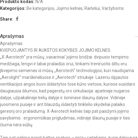
Produkto kodas:
N/A
Kategorijos:
Be kategorijos
,
Jojimo kelnės
,
Raiteliui
,
Varžyboms
Share:
Aprašymas
Aprašymas
KVĖPUOJANTYS IR AUKŠTOS KOKYBĖS JOJIMO KELNĖS.
„X-Aerotech“ yra mūsų ‚vasariniai‘ jojimo bridžai: dvipusio tempimo
medžiaga, lengvi ir labai pralaidūs orui, tinkami treniruotis šiltu oru.
Įkvėpimo sėmėmės iš mūsų „Aerotech“ technologijos, kuri naudojama
„Aerolight“ marškinėliuose ir „Aerotech“ striukėje. Lazeriu išpjautos
ventiliacijos angos buvo išdėstytos tose kūno vietose, kuriose susidaro
daugiausia šilumos, kad pagerėtų oro cirkuliacija: apatinėje nugaros
dalyje, užpakalinėje kelių dalyje ir šoninėse šlaunų dalyse. Vidinėje
juosmens pusėje ir ant blauzdų išdėstyti tinklelio skydeliai palaiko
geresnį oro pralaidumą. X-Aerotech kelnės taip pat pasižymi jojimo
savybėmis : ergonomiškas prigludimas, vidinėje šlaunų pusėje ir ties
čiurna nėra siūlių.
Taip pat galima įsigyti baltos spalvos – mūsų raiteliams, kurie dalyvauja