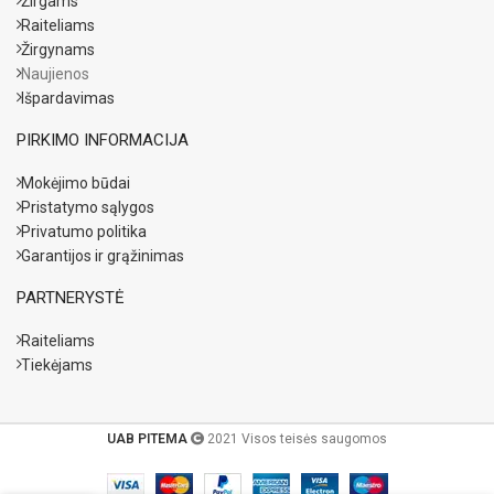
Žirgams
Raiteliams
Žirgynams
Naujienos
Išpardavimas
PIRKIMO INFORMACIJA
Mokėjimo būdai
Pristatymo sąlygos
Privatumo politika
Garantijos ir grąžinimas
PARTNERYSTĖ
Raiteliams
Tiekėjams
UAB PITEMA
2021 Visos teisės saugomos