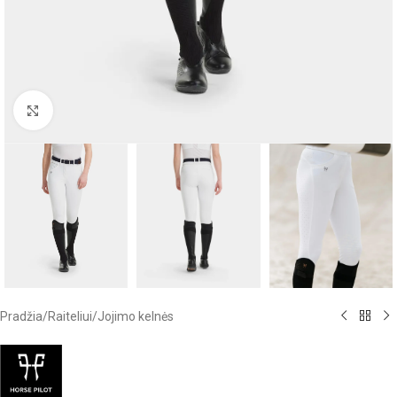
Click to enlarge
Pradžia
/
Raiteliui
/
Jojimo kelnės