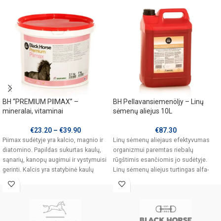
BH “PREMIUM PIIMAX” –
BH Pellavansiemenöljy – Linų
mineralai, vitaminai
sėmenų aliejus 10L
€
23.20
–
€
39.90
€
87.30
Piimax sudėtyje yra kalcio, magnio ir
Linų sėmenų aliejaus efektyvumas
diatomino. Papildas sukurtas kaulų,
organizmui paremtas riebalų
sąnarių, kanopų augimui ir vystymuisi
rūgštimis esančiomis jo sudėtyje.
gerinti. Kalcis yra statybinė kaulų
Linų sėmenų aliejus turtingas alfa-
linoleninių rūgščių (omega-3).
Nesočiosios riebalų