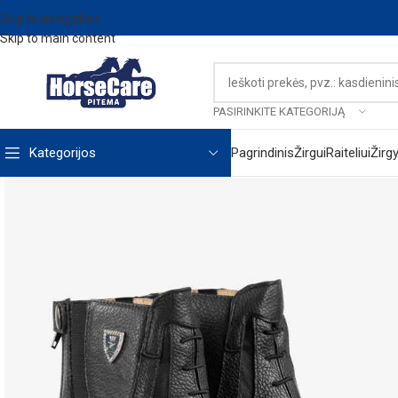
Skip to navigation
Skip to main content
PASIRINKITE KATEGORIJĄ
Kategorijos
Pagrindinis
Žirgui
Raiteliui
Žirg