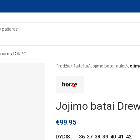
ynams
TORPOL
Pradžia
/
Raiteliui
/
Jojimo batai-aulai
/
Jojim
Jojimo batai Dre
€
99.95
36
37
38
39
40
41
42
DYDIS