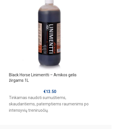
Black Horse Linimentti – Arnikos gelis
JULIAN & JONES
žirgams 1L
papildas nerviniai
€
13.50
Tinkamas naudoti sumuštiems,
MOOD CONTROL-pa
skaudantiems, patemptiems raumenims po
sumažinti žirgo di
intensyvių treniruočių.
baimę, perteklinį
stresinėms situac