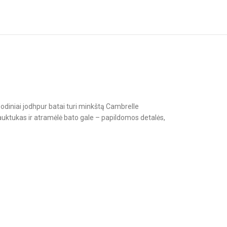
odiniai jodhpur batai turi minkštą Cambrelle
trauktukas ir atramėlė bato gale – papildomos detalės,