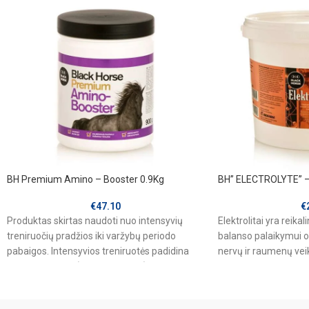
BH Premium Amino – Booster 0.9Kg
BH” ELECTROLYTE” – e
€
47.10
€
Produktas skirtas naudoti nuo intensyvių
Elektrolitai yra reikal
treniruočių pradžios iki varžybų periodo
balanso palaikymui o
pabaigos. Intensyvios treniruotės padidina
nervų ir raumenų veik
baltymų poreikį ( amino rūgštys), reikalingų
elektrolitus sunkių tr