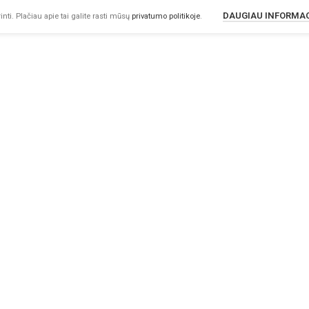
DAUGIAU INFORMA
nti. Plačiau apie tai galite rasti mūsų
privatumo politikoje
.