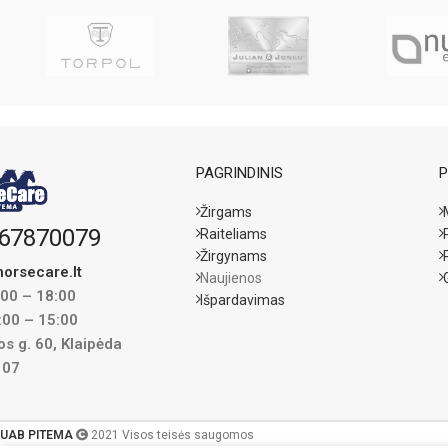
PAGRINDINIS
P
Žirgams
67870079
Raiteliams
Žirgynams
orsecare.lt
Naujienos
:00 – 18:00
Išpardavimas
:00 – 15:00
s g. 60, Klaipėda
107
UAB PITEMA
2021 Visos teisės saugomos