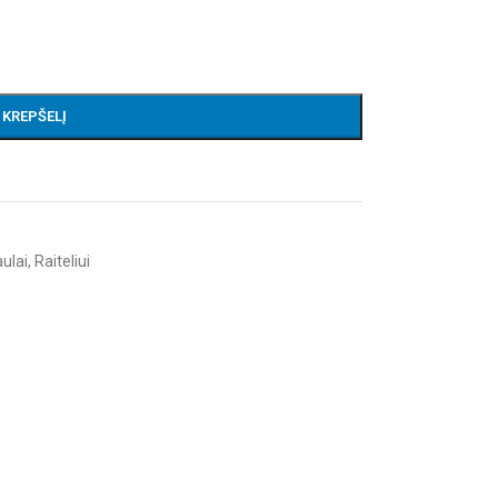
Į KREPŠELĮ
ulai
,
Raiteliui