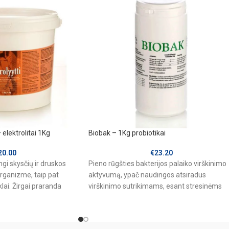
lektrolitai 1Kg
Biobak – 1Kg probiotikai
20.00
€
23.20
ingi skysčių ir druskos
Pieno rūgšties bakterijos palaiko virškinimo
rganizme, taip pat
aktyvumą, ypač naudingos atsiradus
lai. Žirgai praranda
virškinimo sutrikimams, esant stresinėms
eniruočių,
situacijoms, varžybų, treniruočių metu ar
transportuojant. Pieno