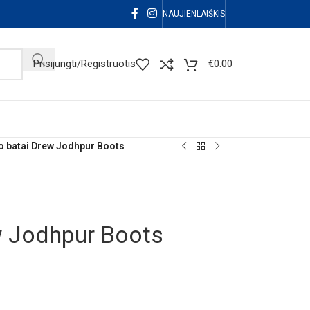
NAUJIENLAIŠKIS
Prisijungti/Registruotis
€
0.00
o batai Drew Jodhpur Boots
w Jodhpur Boots