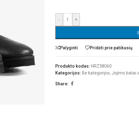
-
+
Palyginti
Pridėti prie patikusių
Produkto kodas:
HRZ38060
Kategorijos:
Be kategorijos
,
Jojimo batai-a
Share: