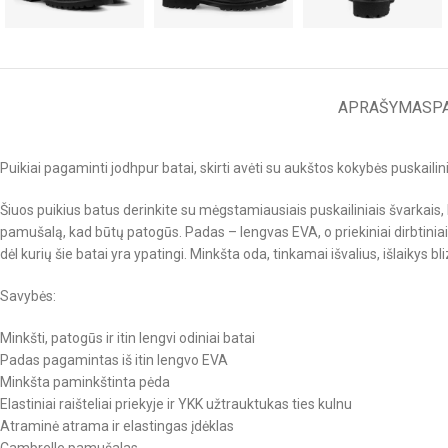
APRAŠYMAS
P
Puikiai pagaminti jodhpur batai, skirti avėti su aukštos kokybės puskailini
Šiuos puikius batus derinkite su mėgstamiausiais puskailiniais švarkais
pamušalą, kad būtų patogūs. Padas – lengvas EVA, o priekiniai dirbtiniai
dėl kurių šie batai yra ypatingi. Minkšta oda, tinkamai išvalius, išlaikys bl
Savybės:
Minkšti, patogūs ir itin lengvi odiniai batai
Padas pagamintas iš itin lengvo EVA
Minkšta paminkštinta pėda
Elastiniai raišteliai priekyje ir YKK užtrauktukas ties kulnu
Atraminė atrama ir elastingas įdėklas
Cambrelle pamušalas