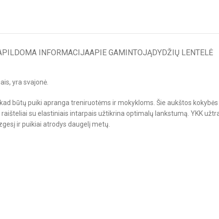
APILDOMA INFORMACIJA
APIE GAMINTOJĄ
DYDŽIŲ LENTELĖ
ais, yra svajonė.
, kad būtų puiki apranga treniruotėms ir mokykloms. Šie aukštos kokybės 
 raišteliai su elastiniais intarpais užtikrina optimalų lankstumą. YKK už
izgesį ir puikiai atrodys daugelį metų.