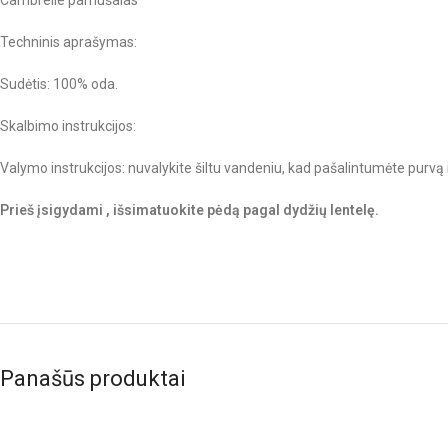
Techninis aprašymas:
Sudėtis: 100% oda.
Skalbimo instrukcijos:
Valymo instrukcijos: nuvalykite šiltu vandeniu, kad pašalintumėte purvą ir 
Prieš įsigydami , išsimatuokite pėdą pagal dydžių lentelę.
Panašūs produktai