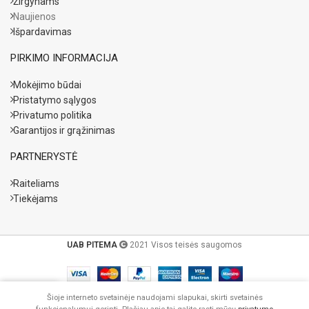
Žirgynams
Naujienos
Išpardavimas
PIRKIMO INFORMACIJA
Mokėjimo būdai
Pristatymo sąlygos
Privatumo politika
Garantijos ir grąžinimas
PARTNERYSTĖ
Raiteliams
Tiekėjams
UAB PITEMA
2021 Visos teisės saugomos
Šioje interneto svetainėje naudojami slapukai, skirti svetainės