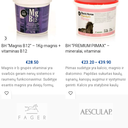
BH “Magnis B12” – 1Kg-magnis +
BH “PREMIUM PIIMAX” –
vitaminas B12
mineralai, vitaminai
€
28.50
€
23.20
–
€
39.90
Magnis ir b grupės vitaminai yra
Piimax sudėtyje yra kalcio, magnio ir
svarbūs geram nervų sistemos ir
diatomino. Papildas sukurtas kaulų,
raumenų funkcionavimui. Sudėtyje
sąnarių, kanopų augimui ir vystymuisi
esantis magnis yra dviejų formų,
gerinti. Kalcis yra statybinė kaulų
oksidas