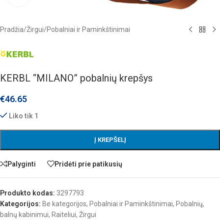
Pradžia
/
Žirgui
/
Pobalniai ir Paminkštinimai
KERBL “MILANO” pobalnių krepšys
€
46.65
Liko tik 1
Į KREPŠELĮ
Palyginti
Pridėti prie patikusių
Produkto kodas:
3297793
Kategorijos:
Be kategorijos
,
Pobalniai ir Paminkštinimai
,
Pobalnių,
balnų kabinimui
,
Raiteliui
,
Žirgui