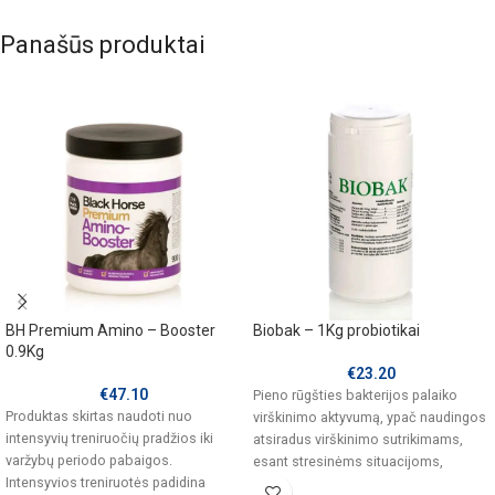
Panašūs produktai
BH Premium Amino – Booster
Biobak – 1Kg probiotikai
0.9Kg
€
23.20
€
47.10
Pieno rūgšties bakterijos palaiko
Produktas skirtas naudoti nuo
virškinimo aktyvumą, ypač naudingos
intensyvių treniruočių pradžios iki
atsiradus virškinimo sutrikimams,
varžybų periodo pabaigos.
esant stresinėms situacijoms,
Intensyvios treniruotės padidina
varžybų, treniruočių metu ar