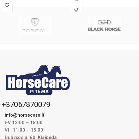
baltymų poreikį ( amino rūgštys),
transportuojant. Pieno
reikalingų
+37067870079
info@horsecare.lt
I-V 12:00 – 18:00
VI 11:00 – 15:00
Dubysos g. 60, Klaipėda