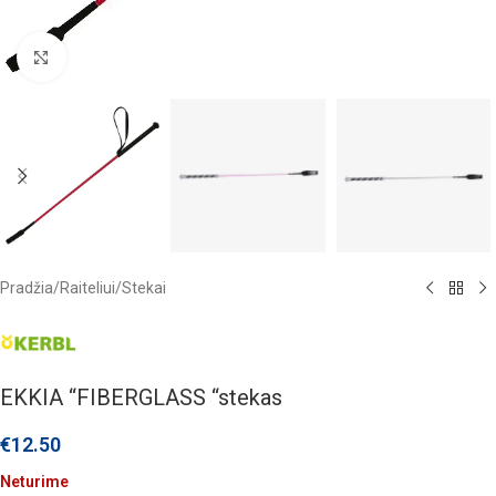
Click to enlarge
Pradžia
/
Raiteliui
/
Stekai
EKKIA “FIBERGLASS “stekas
€
12.50
Neturime