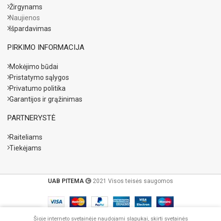
Žirgynams
Naujienos
Išpardavimas
PIRKIMO INFORMACIJA
Mokėjimo būdai
Pristatymo sąlygos
Privatumo politika
Garantijos ir grąžinimas
PARTNERYSTĖ
Raiteliams
Tiekėjams
UAB PITEMA
2021 Visos teisės saugomos
Šioje interneto svetainėje naudojami slapukai, skirti svetainės