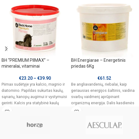
BH “PREMIUM PIIMAX” –
BH Energiarae – Energetinis
mineralai, vitaminai
priedas 6Kg
€
23.20
–
€
39.90
€
61.52
Piimax sudėtyje yra kalcio, magnio ir
Be angliavandenių, riebalai, kaip
diatomino. Papildas sukurtas kaulų,
geriausias energijos šaltinis, vaidina
sąnarių, kanopų augimui ir vystymuisi
svarbų vaidmenį aprūpinant
gerinti. Kalcis yra statybinė kaulų
organizmą energija. Dalis kasdienės
energijos reikalingos žirgams gali būti