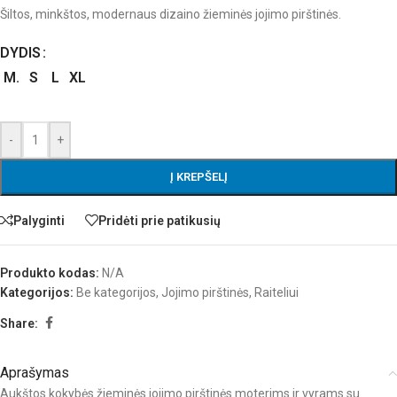
Šiltos, minkštos, modernaus dizaino žieminės jojimo pirštinės.
DYDIS
M.
S
L
XL
-
+
Į KREPŠELĮ
Palyginti
Pridėti prie patikusių
Produkto kodas:
N/A
Kategorijos:
Be kategorijos
,
Jojimo pirštinės
,
Raiteliui
Share:
Aprašymas
Aukštos kokybės žieminės jojimo pirštinės moterims ir vyrams su