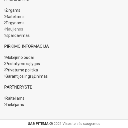
Žirgams
Raiteliams
Žirgynams
Naujienos
Išpardavimas
PIRKIMO INFORMACIJA
Mokėjimo būdai
Pristatymo sąlygos
Privatumo politika
Garantijos ir grąžinimas
PARTNERYSTĖ
Raiteliams
Tiekėjams
UAB PITEMA
2021 Visos teisės saugomos