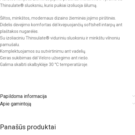
Thinsulate® sluoksniu, kuris puikiai izoliuoja šilumą.
Šiltos, minkštos, modernaus dizaino žieminės jojimo pirštinės.
Didelis dėvėjimo komfortas dėl kvėpuojančių softshell intarpų ant
plaštakos nugarėlės.
Su izoliaciniu Thinsulate® viduriniu sluoksniu ir minkštu vilnoniu
pamušalu.
Komplektuojamos su sutvirtinimu ant vadelių.
Geras sukibimas dėl Velcro užsegimo ant riešo.
Galima skalbti skalbyklėje 30 °C temperatūroje.
Papildoma informacija
Apie gamintoją
Panašūs produktai