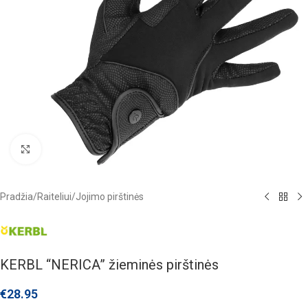
Click to enlarge
Pradžia
/
Raiteliui
/
Jojimo pirštinės
KERBL “NERICA” žieminės pirštinės
€
28.95