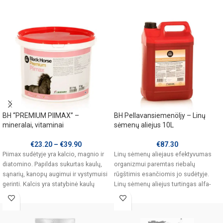
BH “PREMIUM PIIMAX” –
BH Pellavansiemenöljy – Linų
mineralai, vitaminai
sėmenų aliejus 10L
€
23.20
–
€
39.90
€
87.30
Piimax sudėtyje yra kalcio, magnio ir
Linų sėmenų aliejaus efektyvumas
diatomino. Papildas sukurtas kaulų,
organizmui paremtas riebalų
sąnarių, kanopų augimui ir vystymuisi
rūgštimis esančiomis jo sudėtyje.
gerinti. Kalcis yra statybinė kaulų
Linų sėmenų aliejus turtingas alfa-
linoleninių rūgščių (omega-3).
Nesočiosios riebalų