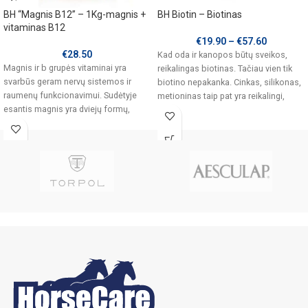
BH “Magnis B12” – 1Kg-magnis +
BH Biotin – Biotinas
vitaminas B12
€
19.90
–
€
57.60
€
28.50
Kad oda ir kanopos būtų sveikos,
Magnis ir b grupės vitaminai yra
reikalingas biotinas. Tačiau vien tik
svarbūs geram nervų sistemos ir
biotino nepakanka. Cinkas, silikonas,
raumenų funkcionavimui. Sudėtyje
metioninas taip pat yra reikalingi,
esantis magnis yra dviejų formų,
oksidas