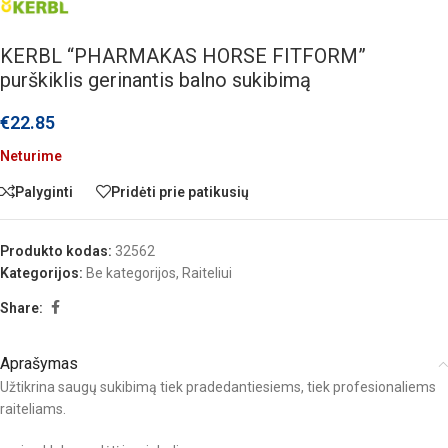
KERBL “PHARMAKAS HORSE FITFORM”
purškiklis gerinantis balno sukibimą
€
22.85
Neturime
Palyginti
Pridėti prie patikusių
Produkto kodas:
32562
Kategorijos:
Be kategorijos
,
Raiteliui
Share:
Aprašymas
Užtikrina saugų sukibimą tiek pradedantiesiems, tiek profesionaliems
raiteliams.