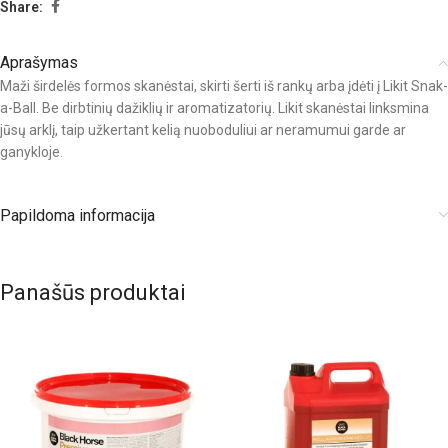
Share:
Aprašymas
Maži širdelės formos skanėstai, skirti šerti iš rankų arba įdėti į Likit Snak-
a-Ball. Be dirbtinių dažiklių ir aromatizatorių. Likit skanėstai linksmina
jūsų arklį, taip užkertant kelią nuoboduliui ar neramumui garde ar
ganykloje.
Papildoma informacija
Panašūs produktai