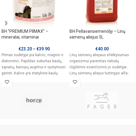
BH “PREMIUM PIIMAX” –
BH Pellavansiemenöljy – Linų
mineralai, vitaminai
sėmenų aliejus 5L
€
23.20
–
€
39.90
€
40.00
Piimax sudėtyje yra kalcio, magnio ir
Linų sėmenų aliejaus efektyvumas
diatomino. Papildas sukurtas kaulų,
organizmui paremtas riebalų
sąnarių, kanopų augimui ir vystymuisi
rūgštimis esančiomis jo sudėtyje.
gerinti. Kalcis yra statybinė kaulų
Linų sėmenų aliejus turtingas alfa-
linoleninių rūgščių (omega-3).
Nesočiosios riebalų