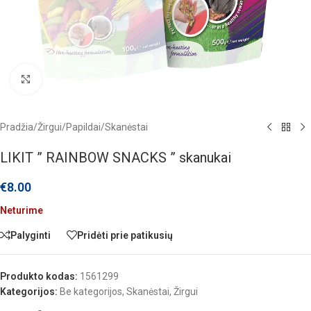
Click to enlarge
Pradžia
/
Žirgui
/
Papildai
/
Skanėstai
LIKIT ” RAINBOW SNACKS ” skanukai
€
8.00
Neturime
Palyginti
Pridėti prie patikusių
Produkto kodas:
1561299
Kategorijos:
Be kategorijos
,
Skanėstai
,
Žirgui