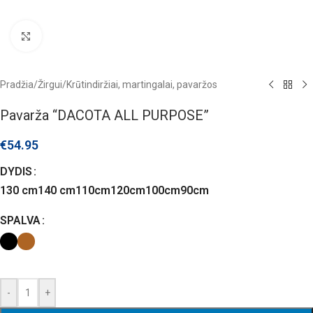
Click to enlarge
Pradžia
/
Žirgui
/
Krūtindiržiai, martingalai, pavaržos
Pavarža “DACOTA ALL PURPOSE”
€
54.95
DYDIS
130 cm
140 cm
110cm
120cm
100cm
90cm
SPALVA
-
+