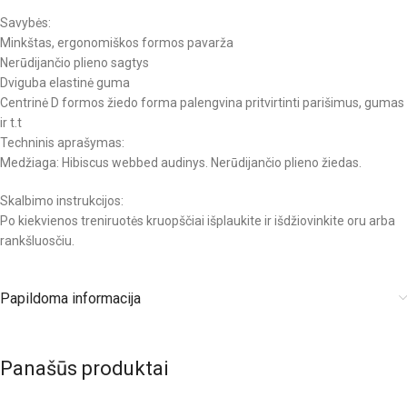
Savybės:
Minkštas, ergonomiškos formos pavarža
Nerūdijančio plieno sagtys
Dviguba elastinė guma
Centrinė D formos žiedo forma palengvina pritvirtinti parišimus, gumas
ir t.t
Techninis aprašymas:
Medžiaga: Hibiscus webbed audinys. Nerūdijančio plieno žiedas.
Skalbimo instrukcijos:
Po kiekvienos treniruotės kruopščiai išplaukite ir išdžiovinkite oru arba
rankšluosčiu.
Papildoma informacija
Panašūs produktai