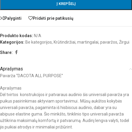
Į KREPŠELĮ
Palyginti
Pridėti prie patikusių
Produkto kodas:
N/A
Kategorijos:
Be kategorijos
,
Krūtindiržiai, martingalai, pavaržos
,
Žirgui
Share:
Aprašymas
Pavarža “DACOTA ALL PURPOSE”
Aprašymas
Dėl tvirtos konstrukcijos ir patvaraus audinio šis universali pavarža yra
puikus pasirinkimas aktyviam sportavimui.. Mūsų aukštos kokybės
universali pavarža, pagaminta iš hisbiscus audinio, dabar yra su
abipuse elastine guma. Šio minkšto, tinklinio tipo universali pavarža
užtikrina maksimalų komfortą ir patvarumą. Audinį lengva valyti, todėl
jis puikiai atrodys ir minimaliai prižiūrint.