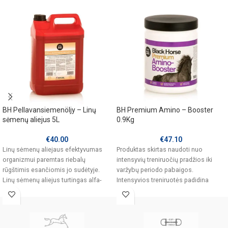
BH Pellavansiemenöljy – Linų
BH Premium Amino – Booster
sėmenų aliejus 5L
0.9Kg
€
40.00
€
47.10
Linų sėmenų aliejaus efektyvumas
Produktas skirtas naudoti nuo
organizmui paremtas riebalų
intensyvių treniruočių pradžios iki
rūgštimis esančiomis jo sudėtyje.
varžybų periodo pabaigos.
Linų sėmenų aliejus turtingas alfa-
Intensyvios treniruotės padidina
linoleninių rūgščių (omega-3).
baltymų poreikį ( amino rūgštys),
Nesočiosios riebalų
reikalingų