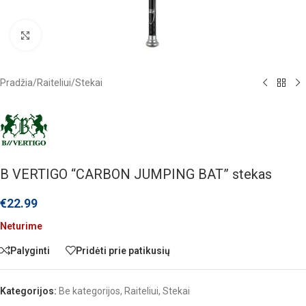
Click to enlarge
Pradžia
/
Raiteliui
/
Stekai
B VERTIGO “CARBON JUMPING BAT” stekas
€
22.99
Neturime
Palyginti
Pridėti prie patikusių
Kategorijos:
Be kategorijos
,
Raiteliui
,
Stekai