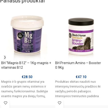
Panašūs produktai
BH “Magnis B12” – 1Kg-magnis +
BH Premium Amino – Booster
vitaminas B12
0.9Kg
€
28.50
€
47.10
Magnis ir b grupės vitaminai yra
Produktas skirtas naudoti nuo
svarbūs geram nervų sistemos ir
intensyvių treniruočių pradžios iki
raumenų funkcionavimui. Sudėtyje
varžybų periodo pabaigos.
esantis magnis yra dviejų formų,
Intensyvios treniruotės padidina
oksidas
baltymų poreikį ( amino rūgštys),
reikalingų