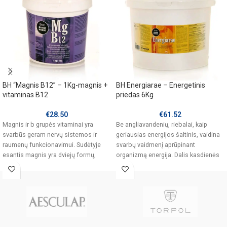
BH “Magnis B12” – 1Kg-magnis +
BH Energiarae – Energetinis
vitaminas B12
priedas 6Kg
€
28.50
€
61.52
Magnis ir b grupės vitaminai yra
Be angliavandenių, riebalai, kaip
svarbūs geram nervų sistemos ir
geriausias energijos šaltinis, vaidina
raumenų funkcionavimui. Sudėtyje
svarbų vaidmenį aprūpinant
esantis magnis yra dviejų formų,
organizmą energija. Dalis kasdienės
oksidas
energijos reikalingos žirgams gali būti