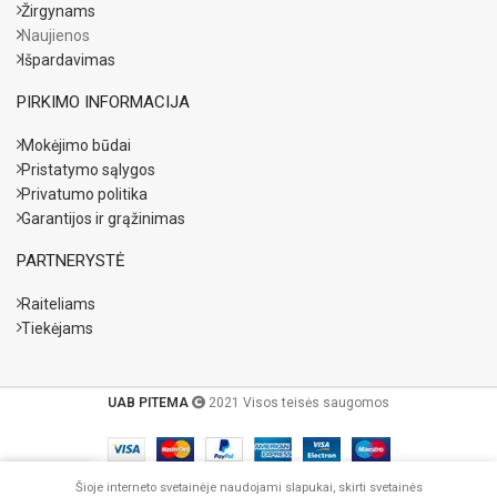
Žirgynams
Naujienos
Išpardavimas
PIRKIMO INFORMACIJA
Mokėjimo būdai
Pristatymo sąlygos
Privatumo politika
Garantijos ir grąžinimas
PARTNERYSTĖ
Raiteliams
Tiekėjams
UAB PITEMA
2021 Visos teisės saugomos
Šioje interneto svetainėje naudojami slapukai, skirti svetainės