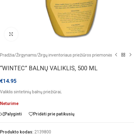
Click to enlarge
Pradžia
/
Žirgynams
/
Žirgų inventoriaus priežiūros priemonės
“WINTEC” BALNŲ VALIKLIS, 500 ML
€
14.95
Valiklis sintetinių balnų priežiūrai;
Neturime
Palyginti
Pridėti prie patikusių
Produkto kodas:
2139800