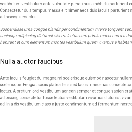
vestibulum vestibulum ante vulputate penati bus a nibh dis parturien
Consectetur duis tempus massa elit himenaeos duis iaculis parturient 
adipiscing senectus.
Suspendisse urna congue blandit per condimentum viverra torquent sapien
sociosqu adipiscing dictumst viverra lectus cum primis maecenas a a dui 
habitant et cum elementum montes vestibulum quam vivamus a habitant in
Nulla auctor faucibus
Ante iaculis feugiat dui magna mi scelerisque euismod nascetur nullam 
scelerisque. Feugiat sociis platea felis sed lacus maecenas consect
lectus. A pretium orci vestibulum aenean semper et congue sapien erat
adipiscing consectetur fusce lectus vestibulum vivamus dictumst vivamu
ad. In a dis vestibulum class a justo condimentum ad fermentum nostra