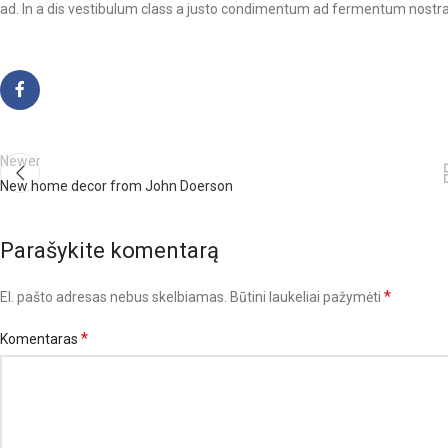
ad. In a dis vestibulum class a justo condimentum ad fermentum nostra
Newer
New home decor from John Doerson
Parašykite komentarą
*
El. pašto adresas nebus skelbiamas.
Būtini laukeliai pažymėti
*
Komentaras