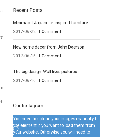
Recent Posts
 a
Minimalist Japanese-inspired furniture
2017-06-22
1 Comment
us
New home decor from John Doerson
2017-06-16
1 Comment
The big design: Wall likes pictures
2017-06-16
1 Comment
um
ue
Our Instagram
You need to upload your images manually to
the element if you want to load them from
your website. Otherwise you will need to