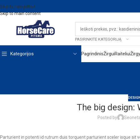
Skip to navigation
Skip to main content
PASIRINKITE KATEGORIJĄ
Kategorijos
Pagrindinis
Žirgui
Raiteliui
Žirg
DESIG
The big design: 
Posted by
Seonet
Parturient in potenti id rutrum duis torquent parturient sceler isque sit