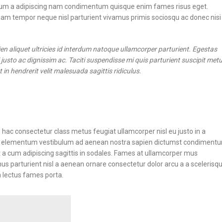
t cum a adipiscing nam condimentum quisque enim fames risus eget.
nam tempor neque nisl parturient vivamus primis sociosqu ac donec nisi
 aliquet ultricies id interdum natoque ullamcorper parturient. Egestas
justo ac dignissim ac. Taciti suspendisse mi quis parturient suscipit met
 hendrerit velit malesuada sagittis ridiculus.
hac consectetur class metus feugiat ullamcorper nisl eu justo in a
etur elementum vestibulum ad aenean nostra sapien dictumst condiment
 a cum adipiscing sagittis in sodales. Fames at ullamcorper mus
s parturient nisl a aenean ornare consectetur dolor arcu a a scelerisq
 lectus fames porta.