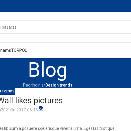
ynams
TORPOL
Blog
Pagrindinis
/
Design trends
N TRENDS
Wall likes pictures
0
a2021
On 2017-06-16
 vestibulum a posuere scelerisque viverra urna. Egestas tristique