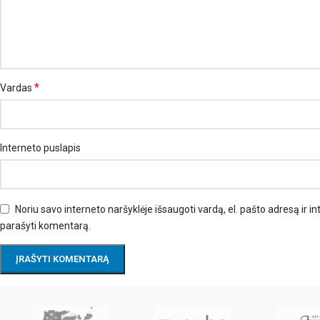
*
Vardas
Interneto puslapis
Noriu savo interneto naršyklėje išsaugoti vardą, el. pašto adresą ir int
parašyti komentarą.