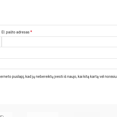
*
El. pašto adresas
erneto puslapį, kad jų nebereiktų įvesti iš naujo, kai kitą kartą vėl norėsiu